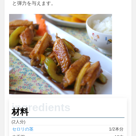
と弾力を与えます。
材料
(2人分)
セロリの茎
1/2本分