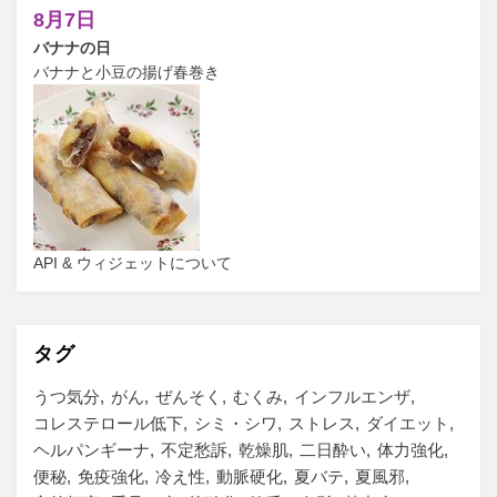
8月7日
バナナの日
バナナと小豆の揚げ春巻き
API & ウィジェットについて
タグ
うつ気分
がん
ぜんそく
むくみ
インフルエンザ
コレステロール低下
シミ・シワ
ストレス
ダイエット
ヘルパンギーナ
不定愁訴
乾燥肌
二日酔い
体力強化
便秘
免疫強化
冷え性
動脈硬化
夏バテ
夏風邪