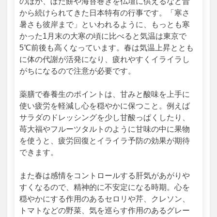
のほか、ぼた餅や海苔巻きを仏壇に供えるなど昔
から続けられてきた日本特有の行事です。「寒さ
暑さも彼岸まで」といわれるように、もっとも寒
かった1月末の大寒の頃に比べると気温は東京で
5℃前後も高くなっています。春は気温上昇ととも
に体の代謝が活発になり、疲れやすくイライラし
がちになるので注意が必要です。
薬膳で春養生のポイントは、甘みと酸味を上手に
使い疲労を軽減し心を穏やかに保つこと。例えば
サラダのドレッシングを少し甘酸っぱくしたり、
苺大福やフルーツタルトのように甘味の中に果物
を使うと、疲労回復とイライラ予防の効果が期待
できます。
また春は感情をコントロールする肝気があがりや
すくなるので、精神的に不安定になる時期。心を
穏やかにする作用のあるセロリや芹、クレソン、
トマトなどの野菜、気を巡らす作用のあるグレー