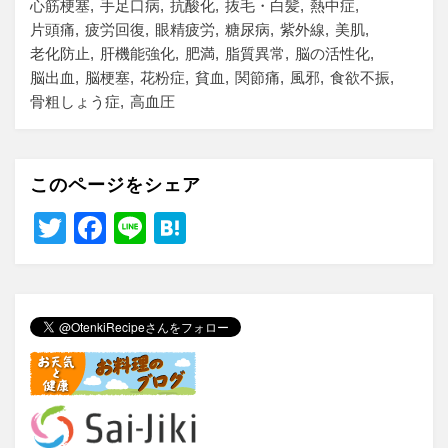
心筋梗塞
手足口病
抗酸化
抜毛・白髪
熱中症
片頭痛
疲労回復
眼精疲労
糖尿病
紫外線
美肌
老化防止
肝機能強化
肥満
脂質異常
脳の活性化
脳出血
脳梗塞
花粉症
貧血
関節痛
風邪
食欲不振
骨粗しょう症
高血圧
このページをシェア
T
F
Li
H
wi
a
n
at
tt
c
e
e
er
e
n
b
a
o
o