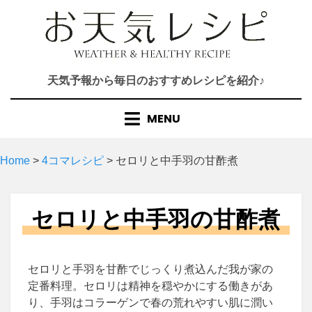
Skip
to
content
天気予報から毎日のおすすめレシピを紹介♪
MENU
Home
>
4コマレシピ
>
セロリと中手羽の甘酢煮
セロリと中手羽の甘酢煮
セロリと手羽を甘酢でじっくり煮込んだ我が家の
定番料理。セロリは精神を穏やかにする働きがあ
り、手羽はコラーゲンで春の荒れやすい肌に潤い