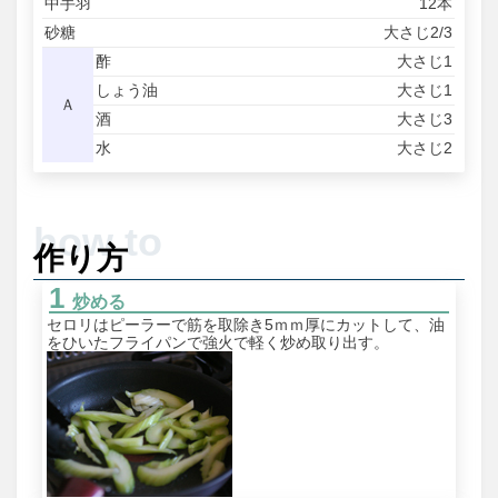
中手羽
12本
砂糖
大さじ2/3
酢
大さじ1
しょう油
大さじ1
Ａ
酒
大さじ3
水
大さじ2
作り方
炒める
セロリはピーラーで筋を取除き5ｍｍ厚にカットして、油
をひいたフライパンで強火で軽く炒め取り出す。