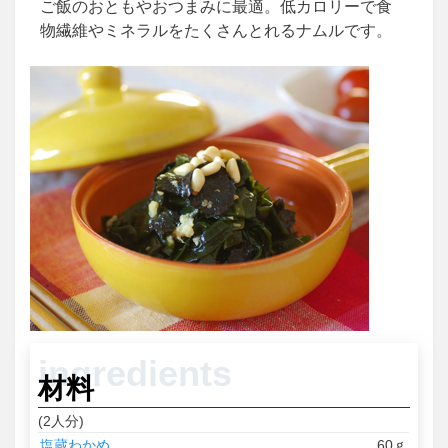
ご飯のおともやおつまみに最適。低カロリーで食
物繊維やミネラルをたくさんとれるナムルです。
材料
(2人分)
塩蔵わかめ
60ｇ