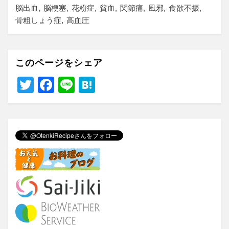
脳出血
脳梗塞
花粉症
貧血
関節痛
風邪
食欲不振
骨粗しょう症
高血圧
このページをシェア
T
F
Li
H
wi
a
n
at
tt
c
e
e
er
e
n
b
a
o
o
k