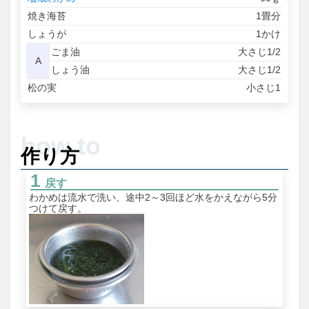
焼き海苔
1畳分
しょうが
1かけ
ごま油
大さじ1/2
A
しょう油
大さじ1/2
松の実
小さじ1
作り方
戻す
わかめは流水で洗い、途中2～3回ほど水をかえながら5分
つけて戻す。