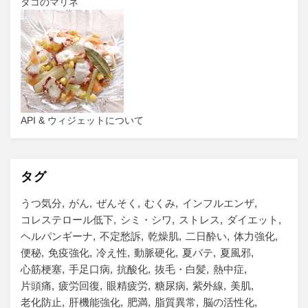
タコのマリネ
API & ウィジェットについて
タグ
うつ気分
がん
ぜんそく
むくみ
インフルエンザ
コレステロール低下
シミ・シワ
ストレス
ダイエット
ヘルパンギーナ
不定愁訴
乾燥肌
二日酔い
体力強化
便秘
免疫強化
冷え性
動脈硬化
夏バテ
夏風邪
心筋梗塞
手足口病
抗酸化
抜毛・白髪
熱中症
片頭痛
疲労回復
眼精疲労
糖尿病
紫外線
美肌
老化防止
肝機能強化
肥満
脂質異常
脳の活性化