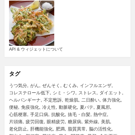
API & ウィジェットについて
タグ
うつ気分
がん
ぜんそく
むくみ
インフルエンザ
コレステロール低下
シミ・シワ
ストレス
ダイエット
ヘルパンギーナ
不定愁訴
乾燥肌
二日酔い
体力強化
便秘
免疫強化
冷え性
動脈硬化
夏バテ
夏風邪
心筋梗塞
手足口病
抗酸化
抜毛・白髪
熱中症
片頭痛
疲労回復
眼精疲労
糖尿病
紫外線
美肌
老化防止
肝機能強化
肥満
脂質異常
脳の活性化