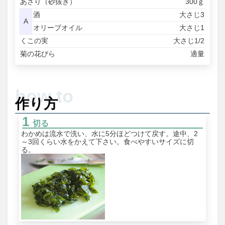
あさり（砂抜き）
300ｇ
酒
大さじ3
A
オリーブオイル
大さじ1
くこの実
大さじ1/2
菊の花びら
適量
作り方
切る
わかめは流水で洗い、水に5分ほどつけて戻す。途中、2
～3回くらい水をかえて下さい。食べやすいサイズに切
る。