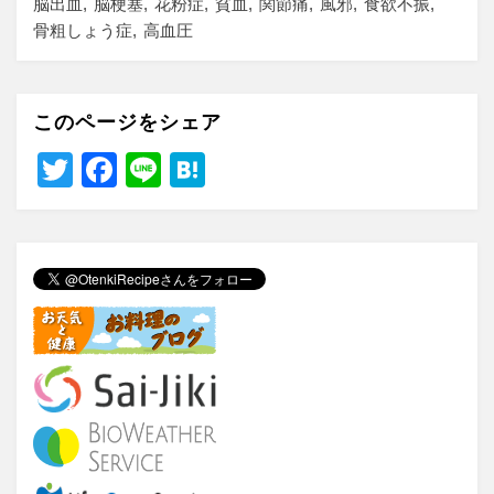
脳出血
脳梗塞
花粉症
貧血
関節痛
風邪
食欲不振
骨粗しょう症
高血圧
このページをシェア
T
F
Li
H
wi
a
n
at
tt
c
e
e
er
e
n
b
a
o
o
k