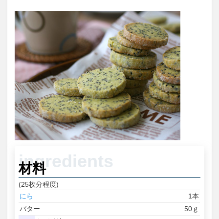
材料
(25枚分程度)
にら
1本
バター
50ｇ