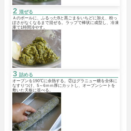
混ぜる
Ａのボールに、ふるったBと黒ごまをいちどに加え、粉っ
ぽさがなくなるまで混ぜる。ラップで棒状に成型し、冷凍
庫で1時間冷やす。
詰める
オーブンを190℃に余熱する。②はグラニュー糖を全体に
なすりつけ、5～6ｍｍ厚にカットし、オーブンシートを
敷いた天板に並べる。