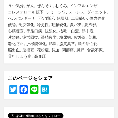
うつ気分
がん
ぜんそく
むくみ
インフルエンザ
コレステロール低下
シミ・シワ
ストレス
ダイエット
ヘルパンギーナ
不定愁訴
乾燥肌
二日酔い
体力強化
便秘
免疫強化
冷え性
動脈硬化
夏バテ
夏風邪
心筋梗塞
手足口病
抗酸化
抜毛・白髪
熱中症
片頭痛
疲労回復
眼精疲労
糖尿病
紫外線
美肌
老化防止
肝機能強化
肥満
脂質異常
脳の活性化
脳出血
脳梗塞
花粉症
貧血
関節痛
風邪
食欲不振
骨粗しょう症
高血圧
このページをシェア
T
F
Li
H
wi
a
n
at
tt
c
e
e
er
e
n