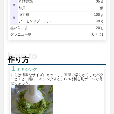
きび砂糖
35ｇ
Ａ
卵黄
1個
薄力粉
100ｇ
Ｂ
アーモンドプードル
40ｇ
黒いりごま
20ｇ
グラニュー糖
大さじ1
作り方
ミキシング
にらは適当なサイズにカットし、室温で柔らかくしたバタ
ーとＡと一緒にミキシングする。Bの材料を別ボールで混
ぜてふるう。