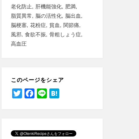
老化防止
肝機能強化
肥満
脂質異常
脳の活性化
脳出血
脳梗塞
花粉症
貧血
関節痛
風邪
食欲不振
骨粗しょう症
高血圧
このページをシェア
T
F
Li
H
wi
a
n
at
tt
c
e
e
er
e
n
b
a