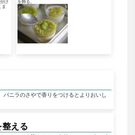
り分け
を飾る。
くま
、バニラのさやで香りをつけるとよりおいし
を整える