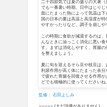
二十四節気では夏の盛りの大暑（
でも一番暑い時期。日中はじりじ
面にたまった熱によって気温は下
国の日本の夏は高温と高湿度が特
やすかったりなど、調子を崩しや
この時期に食欲が減退するのは、
んなときに油っこく消化に悪い食
す。まずは消化しやすく、胃腸の
を整えましょう。
夏に旬を迎えるそら豆や枝豆は、
利尿作用が高く体にたまった余分
で疲れた胃腸を回復させる作用が
どでも積極的に使ってくださいね
監修： 石田よしみ
(まだ評価がありません)