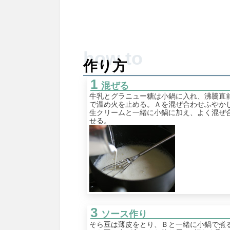
作り方
混ぜる
牛乳とグラニュー糖は小鍋に入れ、沸騰直
で温め火を止める。Ａを混ぜ合わせふやか
生クリームと一緒に小鍋に加え、よく混ぜ
せる。
ソース作り
そら豆は薄皮をとり、Ｂと一緒に小鍋で煮