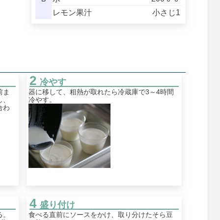
レモン果汁
小さじ1
冷やす
前ま
器に移して、粗熱が取れたら冷蔵庫で3～4時間
し、
冷やす。
合わ
盛り付け
る。
食べる直前にソースをかけ、取り分けたそら豆