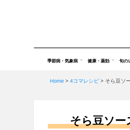
Skip
to
content
季節病・気象病
健康・薬効
旬の
Home
>
4コマレシピ
>
そら豆ソ
そら豆ソー