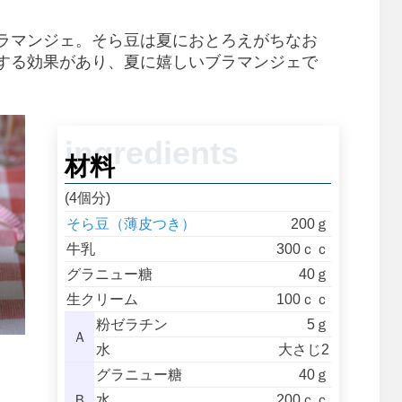
ラマンジェ。そら豆は夏におとろえがちなお
する効果があり、夏に嬉しいブラマンジェで
材料
(4個分)
そら豆（薄皮つき）
200ｇ
牛乳
300ｃｃ
グラニュー糖
40ｇ
生クリーム
100ｃｃ
粉ゼラチン
5ｇ
Ａ
水
大さじ2
グラニュー糖
40ｇ
Ｂ
水
200ｃｃ