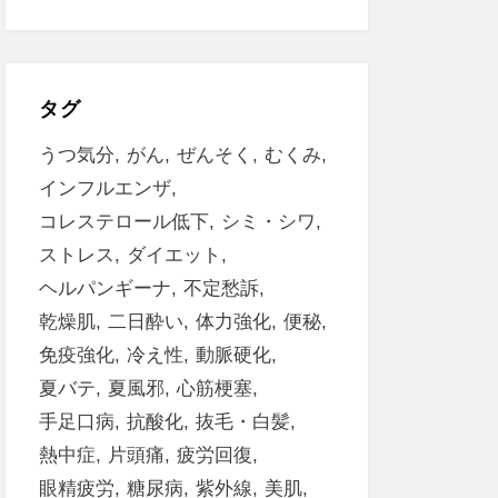
タグ
うつ気分
がん
ぜんそく
むくみ
インフルエンザ
コレステロール低下
シミ・シワ
ストレス
ダイエット
ヘルパンギーナ
不定愁訴
乾燥肌
二日酔い
体力強化
便秘
免疫強化
冷え性
動脈硬化
夏バテ
夏風邪
心筋梗塞
手足口病
抗酸化
抜毛・白髪
熱中症
片頭痛
疲労回復
眼精疲労
糖尿病
紫外線
美肌