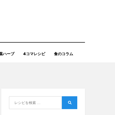
葉ハーブ
4コマレシピ
食のコラム
Search
for:
Search