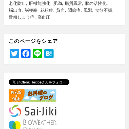
老化防止
肝機能強化
肥満
脂質異常
脳の活性化
脳出血
脳梗塞
花粉症
貧血
関節痛
風邪
食欲不振
骨粗しょう症
高血圧
このページをシェア
T
F
Li
H
wi
a
n
at
tt
c
e
e
er
e
n
b
a
o
o
k