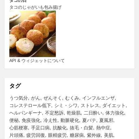
タコの日
タコのじゃがいも包み揚げ
API & ウィジェットについて
タグ
うつ気分
がん
ぜんそく
むくみ
インフルエンザ
コレステロール低下
シミ・シワ
ストレス
ダイエット
ヘルパンギーナ
不定愁訴
乾燥肌
二日酔い
体力強化
便秘
免疫強化
冷え性
動脈硬化
夏バテ
夏風邪
心筋梗塞
手足口病
抗酸化
抜毛・白髪
熱中症
片頭痛
疲労回復
眼精疲労
糖尿病
紫外線
美肌