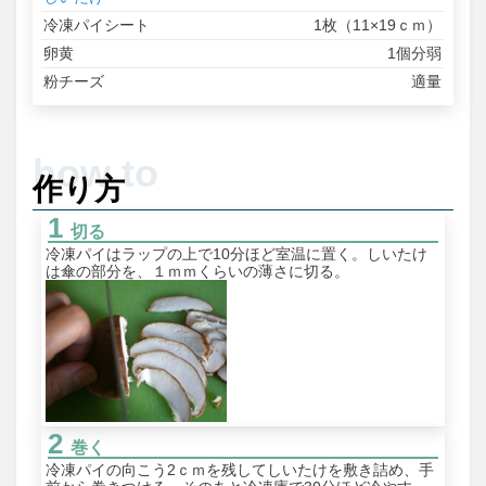
冷凍パイシート
1枚（11×19ｃｍ）
卵黄
1個分弱
粉チーズ
適量
作り方
切る
冷凍パイはラップの上で10分ほど室温に置く。しいたけ
は傘の部分を、１ｍｍくらいの薄さに切る。
巻く
冷凍パイの向こう2ｃｍを残してしいたけを敷き詰め、手