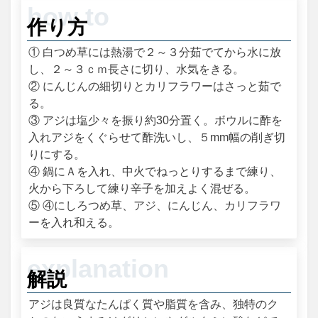
作り方
① 白つめ草には熱湯で２～３分茹でてから水に放
し、２～３ｃｍ長さに切り、水気をきる。
② にんじんの細切りとカリフラワーはさっと茹で
る。
③ アジは塩少々を振り約30分置く。ボウルに酢を
入れアジをくぐらせて酢洗いし、５mm幅の削ぎ切
りにする。
④ 鍋にＡを入れ、中火でねっとりするまで練り、
火から下ろして練り辛子を加えよく混ぜる。
⑤ ④にしろつめ草、アジ、にんじん、カリフラワ
ーを入れ和える。
解説
アジは良質なたんぱく質や脂質を含み、独特のク