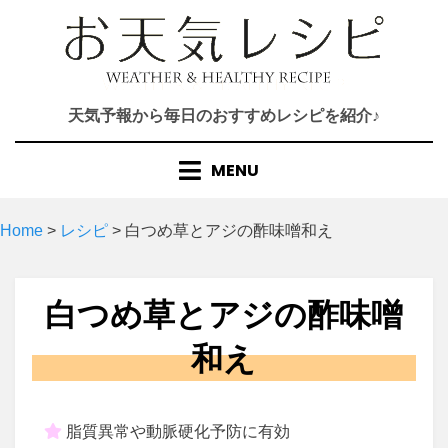
Skip
to
content
天気予報から毎日のおすすめレシピを紹介♪
MENU
Home
>
レシピ
>
白つめ草とアジの酢味噌和え
白つめ草とアジの酢味噌
和え
脂質異常や動脈硬化予防に有効