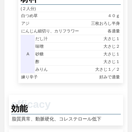
(２人分)
白つめ草
４０ｇ
アジ
三枚おろし半身
にんじん細切り、カリフラワー
各適量
だし汁
大さじ１
味噌
大さじ２
A
砂糖
大さじ１
酢
大さじ１
みりん
大さじ１／２
練り辛子
好みで適量
効能
脂質異常、動脈硬化、コレステロール低下