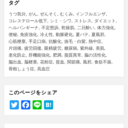
タグ
うつ気分
がん
ぜんそく
むくみ
インフルエンザ
コレステロール低下
シミ・シワ
ストレス
ダイエット
ヘルパンギーナ
不定愁訴
乾燥肌
二日酔い
体力強化
便秘
免疫強化
冷え性
動脈硬化
夏バテ
夏風邪
心筋梗塞
手足口病
抗酸化
抜毛・白髪
熱中症
片頭痛
疲労回復
眼精疲労
糖尿病
紫外線
美肌
老化防止
肝機能強化
肥満
脂質異常
脳の活性化
脳出血
脳梗塞
花粉症
貧血
関節痛
風邪
食欲不振
骨粗しょう症
高血圧
このページをシェア
T
F
Li
H
wi
a
n
at
tt
c
e
e