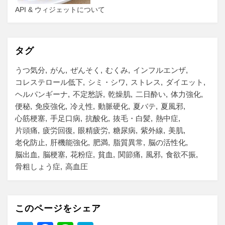
API & ウィジェットについて
タグ
うつ気分
がん
ぜんそく
むくみ
インフルエンザ
コレステロール低下
シミ・シワ
ストレス
ダイエット
ヘルパンギーナ
不定愁訴
乾燥肌
二日酔い
体力強化
便秘
免疫強化
冷え性
動脈硬化
夏バテ
夏風邪
心筋梗塞
手足口病
抗酸化
抜毛・白髪
熱中症
片頭痛
疲労回復
眼精疲労
糖尿病
紫外線
美肌
老化防止
肝機能強化
肥満
脂質異常
脳の活性化
脳出血
脳梗塞
花粉症
貧血
関節痛
風邪
食欲不振
骨粗しょう症
高血圧
このページをシェア