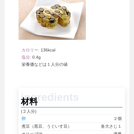
136
0.4
１人分
材料
(２人分)
卵
２個
煮豆（黒豆、うぐいす豆）
各大さじ１
オリーブ油
適量