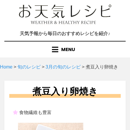
Skip
to
content
天気予報から毎日のおすすめレシピを紹介♪
MENU
Home
>
旬のレシピ
>
3月の旬のレシピ
>
煮豆入り卵焼き
煮豆入り卵焼き
食物繊維も豊富