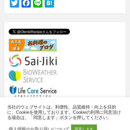
T
F
Li
H
wi
a
n
at
tt
c
e
e
er
e
n
b
a
o
o
k
当社のウェブサイトは、利便性、品質維持・向上を目的
に、Cookieを使用しております。Cookieの利用に同意頂け
当サイトについて
ご利用条件
推奨環境
る場合は、「同意します」ボタンを押してください。
個人情報のお取扱いについて
お問い合わせ
個人情報のお取り扱いについて
同意します