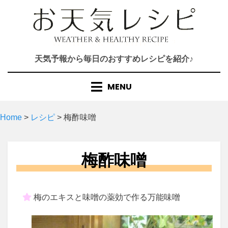
Skip
to
content
天気予報から毎日のおすすめレシピを紹介♪
MENU
Home
>
レシピ
>
梅酢味噌
梅酢味噌
梅のエキスと味噌の薬効で作る万能味噌