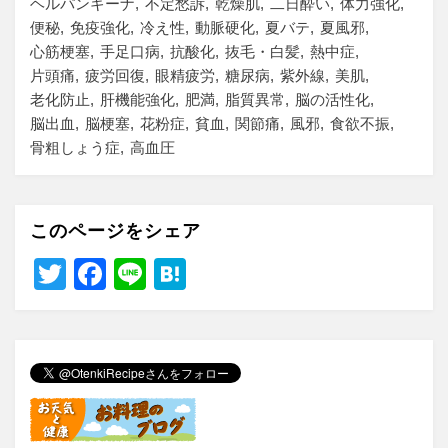
ヘルパンギーナ
不定愁訴
乾燥肌
二日酔い
体力強化
便秘
免疫強化
冷え性
動脈硬化
夏バテ
夏風邪
心筋梗塞
手足口病
抗酸化
抜毛・白髪
熱中症
片頭痛
疲労回復
眼精疲労
糖尿病
紫外線
美肌
老化防止
肝機能強化
肥満
脂質異常
脳の活性化
脳出血
脳梗塞
花粉症
貧血
関節痛
風邪
食欲不振
骨粗しょう症
高血圧
このページをシェア
T
F
Li
H
wi
a
n
at
tt
c
e
e
er
e
n
b
a
o