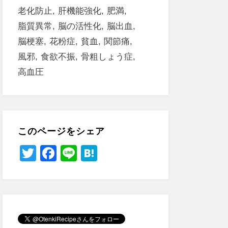
老化防止
肝機能強化
肥満
脂質異常
脳の活性化
脳出血
脳梗塞
花粉症
貧血
関節痛
風邪
食欲不振
骨粗しょう症
高血圧
このページをシェア
T
F
Li
H
wi
a
n
at
tt
c
e
e
er
e
n
b
a