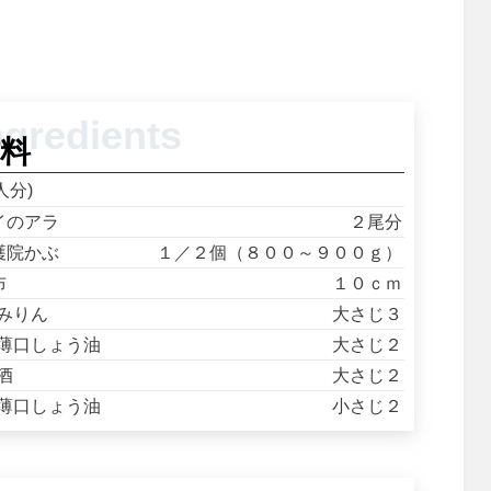
料
人分)
イのアラ
２尾分
護院かぶ
１／２個（８００～９００ｇ）
布
１０ｃｍ
みりん
大さじ３
薄口しょう油
大さじ２
酒
大さじ２
薄口しょう油
小さじ２