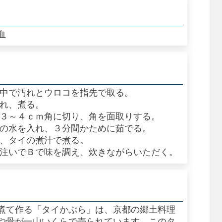
血
の中で汚れとウロコを指先で取る。
入れ、煮る。
、３～４ｃｍ角に切り、角を面取りする。
位の水を入れ、３分間かために茹でる。
れ、タイの煮汁で煮る。
を注いでＢで味を調え、炊きながらいただく。
煮て作る「タイかぶら」は、京都の郷土料理
や骨が一山いくらで売られています。このタ