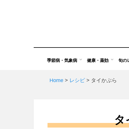
Skip
to
content
季節病・気象病
健康・薬効
旬の
Home
>
レシピ
>
タイかぶら
タ