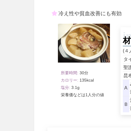
冷え性や貧血改善にも有効
材
(４
タ
聖
30
昆
135
3.1
A
1人分
Ｂ