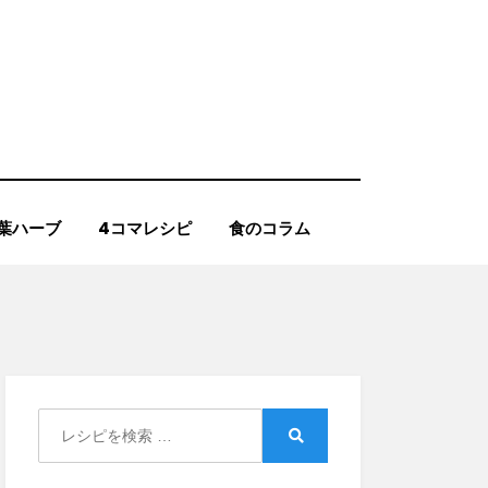
葉ハーブ
4コマレシピ
食のコラム
Search
for:
Search