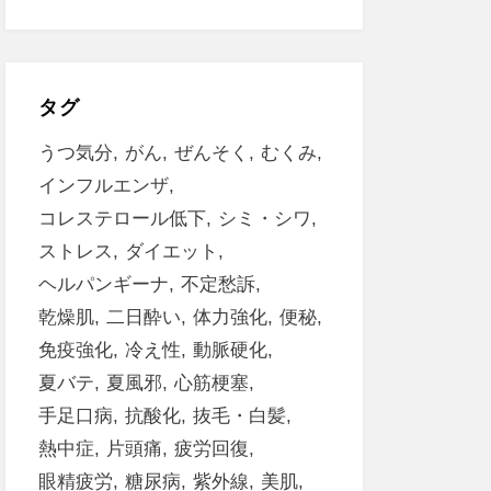
タグ
うつ気分
がん
ぜんそく
むくみ
インフルエンザ
コレステロール低下
シミ・シワ
ストレス
ダイエット
ヘルパンギーナ
不定愁訴
乾燥肌
二日酔い
体力強化
便秘
免疫強化
冷え性
動脈硬化
夏バテ
夏風邪
心筋梗塞
手足口病
抗酸化
抜毛・白髪
熱中症
片頭痛
疲労回復
眼精疲労
糖尿病
紫外線
美肌