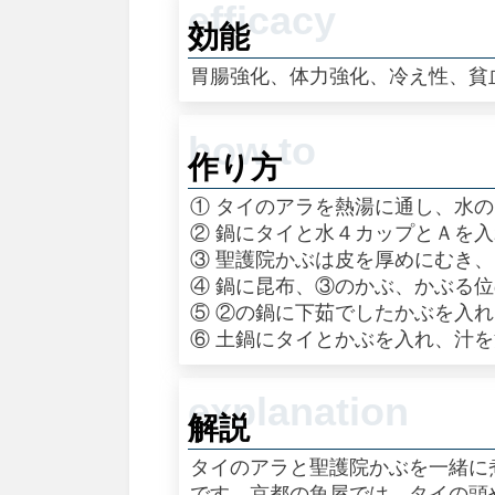
効能
胃腸強化、体力強化、冷え性、貧
作り方
① タイのアラを熱湯に通し、水
② 鍋にタイと水４カップとＡを
③ 聖護院かぶは皮を厚めにむき
④ 鍋に昆布、③のかぶ、かぶる
⑤ ②の鍋に下茹でしたかぶを入
⑥ 土鍋にタイとかぶを入れ、汁
解説
タイのアラと聖護院かぶを一緒に
です。京都の魚屋では、タイの頭