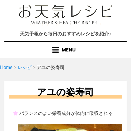
Skip
to
content
天気予報から毎日のおすすめレシピを紹介♪
MENU
Home
>
レシピ
>
アユの姿寿司
アユの姿寿司
バランスのよい栄養成分が体内に吸収される