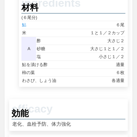
材料
(６尾分)
鮎
６尾
米
１と１／２カップ
酢
大さじ２
A
砂糖
大さじ１と１／２
塩
小さじ１／２
鮎を漬ける酢
適量
柿の葉
６枚
わさび、しょう油
各適量
効能
老化、血栓予防、体力強化