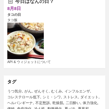
今日はなんの日？
8月8日
タコの日
タコ飯
API & ウィジェットについて
タグ
うつ気分
がん
ぜんそく
むくみ
インフルエンザ
コレステロール低下
シミ・シワ
ストレス
ダイエット
ヘルパンギーナ
不定愁訴
乾燥肌
二日酔い
体力強化
便秘
免疫強化
冷え性
動脈硬化
夏バテ
夏風邪