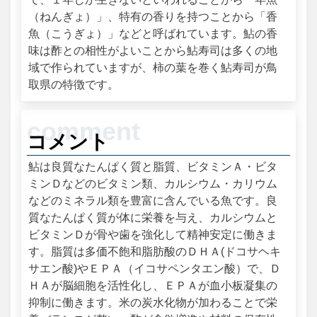
（ねんぎょ）」、特有の香りを持つことから「香
魚（こうぎょ）」などと呼ばれています。鮎の香
味は酢との相性がよいことから鮎寿司は多くの地
域で作られていますが、柿の葉を巻く鮎寿司が鳥
取県の特徴です。
コメント
鮎は良質なたんぱく質と脂質、ビタミンＡ・ビタ
ミンＤなどのビタミン類、カルシウム・カリウム
などのミネラル類を豊富に含んでいる魚です。良
質なたんぱく質が体に栄養を与え、カルシウムと
ビタミンＤが骨や歯を強化して精神安定に働きま
す。脂質は多価不飽和脂肪酸のＤＨＡ(ドコサヘキ
サエン酸)やＥＰＡ（イコサペンタエン酸）で、Ｄ
ＨＡが脳細胞を活性化し、ＥＰＡが血小板凝集の
抑制に働きます。米の炭水化物が加わることで栄