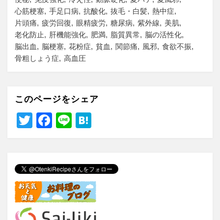
心筋梗塞
手足口病
抗酸化
抜毛・白髪
熱中症
片頭痛
疲労回復
眼精疲労
糖尿病
紫外線
美肌
老化防止
肝機能強化
肥満
脂質異常
脳の活性化
脳出血
脳梗塞
花粉症
貧血
関節痛
風邪
食欲不振
骨粗しょう症
高血圧
このページをシェア
T
F
Li
H
wi
a
n
at
tt
c
e
e
er
e
n
b
a
o
o