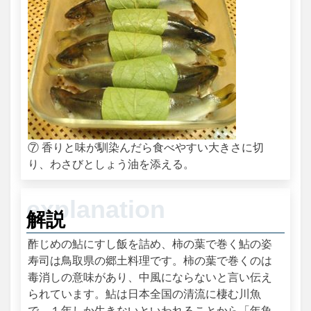
⑦ 香りと味が馴染んだら食べやすい大きさに切
り、わさびとしょう油を添える。
解説
酢じめの鮎にすし飯を詰め、柿の葉で巻く鮎の姿
寿司は鳥取県の郷土料理です。柿の葉で巻くのは
毒消しの意味があり、中風にならないと言い伝え
られています。鮎は日本全国の清流に棲む川魚
で、１年しか生きないといわれることから「年魚