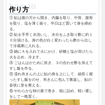
作り方
① 鮎は腹の方から開き、内臓を取り、中骨、腹骨
を取り、塩を薄く振り、半日ほど置いて身を締め
る。
② 鮎を手早く水洗いし、水分をふき取り酢に約１
０分漬ける。身の色が白く変わったら酢から出し
て冷蔵庫に入れる。
③ 鍋にＡを入れて火にかけ、砂糖と塩が溶けたら
火を止め、冷ます。
④ ごはんはかために炊き、３の合わせ酢を加えて
すし飯を作る。
⑤ 濡れ布きんの上に鮎の身を上にして、細長く握
ったすし飯をのせ、布きんに包んで裏返し、鮎の
姿状に形を整える。
⑥ やわらかな柿の葉で巻き、箱に詰め、軽い重し
をして一晩置く。