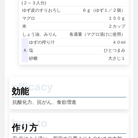
(２～３人分)
ゆず皮のすりおろし
６ｇ（ゆず１／２個）
マグロ
１５０ｇ
米
２カップ
しょう油、みりん
各適量（マグロ漬けに使用）
ゆずの搾り汁
４０ml
Ａ
塩
ひとつまみ
砂糖
大さじ１
効能
抗酸化力、抗がん、食欲増進
作り方