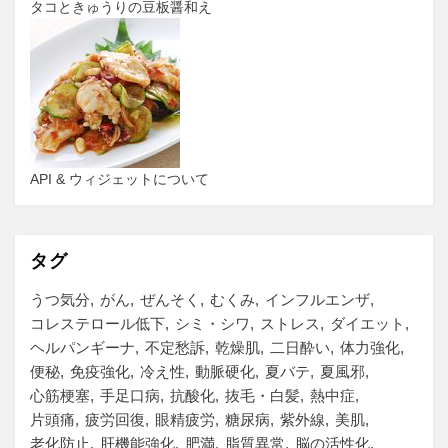
タコときゅうりの豆板醤和え
API & ウィジェットについて
タグ
うつ気分
がん
ぜんそく
むくみ
インフルエンザ
コレステロール低下
シミ・シワ
ストレス
ダイエット
ヘルパンギーナ
不定愁訴
乾燥肌
二日酔い
体力強化
便秘
免疫強化
冷え性
動脈硬化
夏バテ
夏風邪
心筋梗塞
手足口病
抗酸化
抜毛・白髪
熱中症
片頭痛
疲労回復
眼精疲労
糖尿病
紫外線
美肌
老化防止
肝機能強化
肥満
脂質異常
脳の活性化