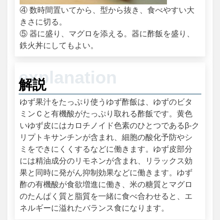
④ 数時間置いてから、型から抜き、食べやすい大
きさに切る。
⑤ 器に盛り、マグロを添える。器に酢飯を盛り、
鉄火丼にしてもよい。
解説
ゆず果汁をたっぷり使うゆず酢飯は、ゆずのビタ
ミンＣと有機酸がたっぷり取れる酢飯です。黄色
いゆず皮にはカロチノイド色素のひとつであるβ‐ク
リプトキサンチンが含まれ、細胞の酸化予防やシ
ミをできにくくするなどに働きます。ゆず皮部分
には精油成分のリモネンが含まれ、リラックス効
果と同時に発がん抑制効果などに働きます。ゆず
酢の有機酸が食欲増進に働き、米の糖質とマグロ
のたんぱく質と脂質を一緒に食べ合わせると、エ
ネルギーに溢れたバランス食になります。