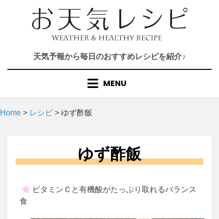
Skip
to
content
天気予報から毎日のおすすめレシピを紹介♪
MENU
Home
>
レシピ
>
ゆず酢飯
ゆず酢飯
ビタミンＣと有機酸がたっぷり取れるバランス
食