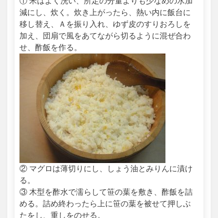
① 米はよく洗い、所定の分量よりも少なめの水加
減にし、炊く。炊き上がったら、熱い内に飯台に
移し替え、Ａを振り入れ、ゆず皮のすりおろしを
加え、団扇で風をあてながら切るように混ぜ合わ
せ、酢飯を作る。
② マグロは薄切りにし、しょう油とみりんに漬け
る。
③ 木型を酢水で濡らして笹の葉を敷き、酢飯を詰
める。詰め終わったら上に笹の葉を被せて押しぶ
たをし、重しをのせる。