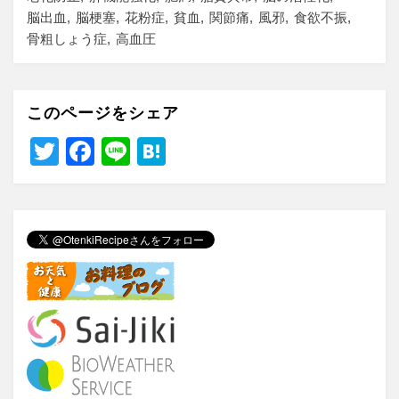
脳出血
脳梗塞
花粉症
貧血
関節痛
風邪
食欲不振
骨粗しょう症
高血圧
このページをシェア
T
F
Li
H
wi
a
n
at
tt
c
e
e
er
e
n
b
a
o
o
k