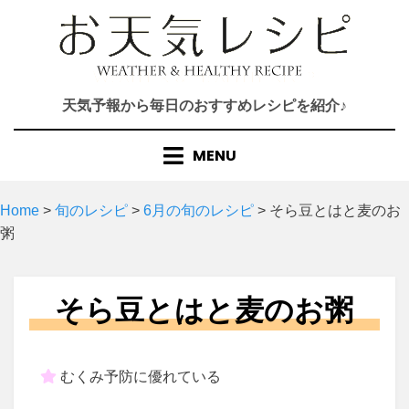
Skip
to
content
天気予報から毎日のおすすめレシピを紹介♪
MENU
Home
>
旬のレシピ
>
6月の旬のレシピ
>
そら豆とはと麦のお
粥
そら豆とはと麦のお粥
むくみ予防に優れている