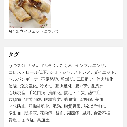
API & ウィジェットについて
タグ
うつ気分
がん
ぜんそく
むくみ
インフルエンザ
コレステロール低下
シミ・シワ
ストレス
ダイエット
ヘルパンギーナ
不定愁訴
乾燥肌
二日酔い
体力強化
便秘
免疫強化
冷え性
動脈硬化
夏バテ
夏風邪
心筋梗塞
手足口病
抗酸化
抜毛・白髪
熱中症
片頭痛
疲労回復
眼精疲労
糖尿病
紫外線
美肌
老化防止
肝機能強化
肥満
脂質異常
脳の活性化
脳出血
脳梗塞
花粉症
貧血
関節痛
風邪
食欲不振
骨粗しょう症
高血圧