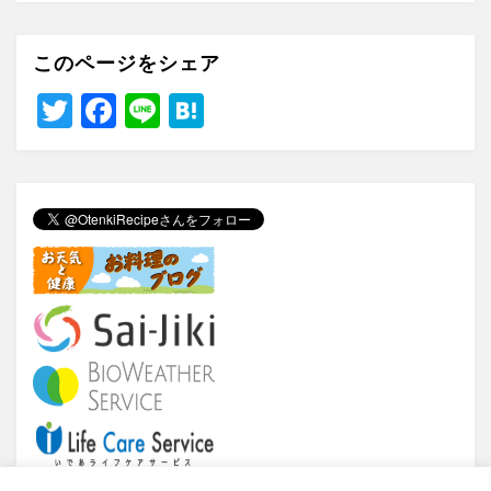
このページをシェア
T
F
Li
H
wi
a
n
at
tt
c
e
e
er
e
n
b
a
o
o
k