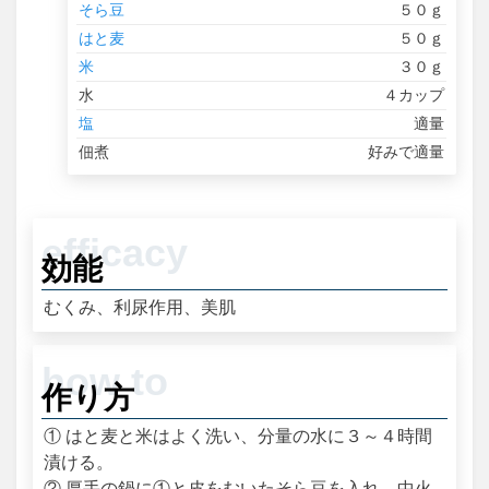
そら豆
５０ｇ
はと麦
５０ｇ
米
３０ｇ
水
４カップ
塩
適量
佃煮
好みで適量
効能
むくみ、利尿作用、美肌
作り方
① はと麦と米はよく洗い、分量の水に３～４時間
漬ける。
② 厚手の鍋に①と皮をむいたそら豆を入れ、中火