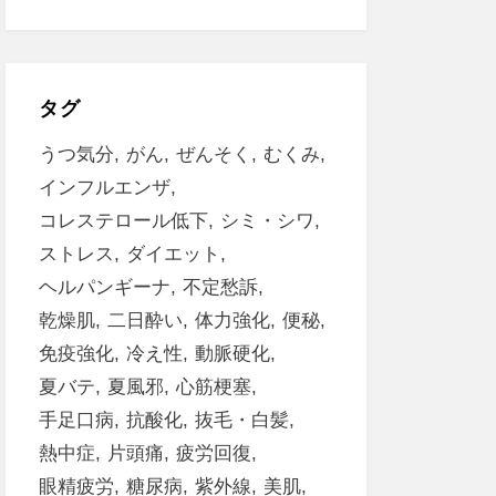
タグ
うつ気分
がん
ぜんそく
むくみ
インフルエンザ
コレステロール低下
シミ・シワ
ストレス
ダイエット
ヘルパンギーナ
不定愁訴
乾燥肌
二日酔い
体力強化
便秘
免疫強化
冷え性
動脈硬化
夏バテ
夏風邪
心筋梗塞
手足口病
抗酸化
抜毛・白髪
熱中症
片頭痛
疲労回復
眼精疲労
糖尿病
紫外線
美肌