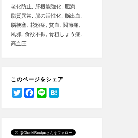
老化防止
肝機能強化
肥満
脂質異常
脳の活性化
脳出血
脳梗塞
花粉症
貧血
関節痛
風邪
食欲不振
骨粗しょう症
高血圧
このページをシェア
T
F
Li
H
wi
a
n
at
tt
c
e
e
er
e
n
b
a