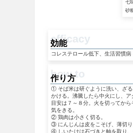
七
砂
効能
コレステロール低下、生活習慣病
作り方
① そば米は研ぐように洗い、ざ
かける。沸騰したら中火にし、ア
目安は７～８分。火を切ってから
気をきる。
② 鶏肉は小さく切る。
③ にんじんは皮をこそげ、薄切
④ しいたけは石づきと軸を取り