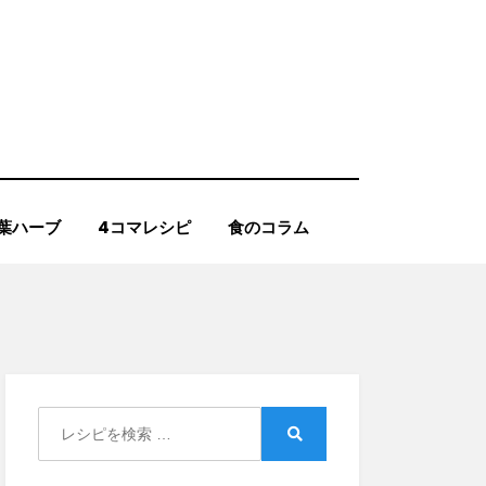
葉ハーブ
4コマレシピ
食のコラム
Search
for:
Search