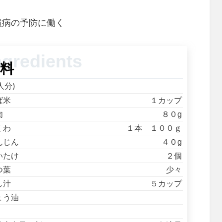
慣病の予防に働く
料
人分)
ば米
１カップ
肉
８０g
くわ
１本 １００ｇ
んじん
４０g
いたけ
２個
つ葉
少々
し汁
５カップ
ょう油