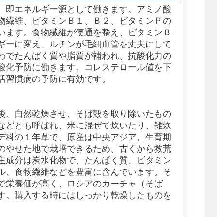
、即エネルギー源として働きます。アミノ酸
物繊維、ビタミンＢ１、Ｂ２、ビタミンＰの
います。食物繊維が便通を整え、ビタミンＢ
ギーに変え、ルチンが毛細血管を丈夫にして
わでたんぱく質や脂質が補われ、抗酸化力の
酸化予防に働きます。コレステロール値を下
活習慣病の予防に有効です。
後、自然乾燥させ、そば殻を取り除いたもの
などとも呼ばれ、米に混ぜて炊いたり、雑炊
デ科の１年草で、原産は中央アジア。生育期
のやせた地で栽培できるため、古くから救荒
主成分は炭水化物で、たんぱく質、ビタミン
ル、食物繊維などを豊富に含んでいます。そ
で栄養価が高く、ロシアのカーチャ（そば
す。購入する時にはしっかり乾燥したものを