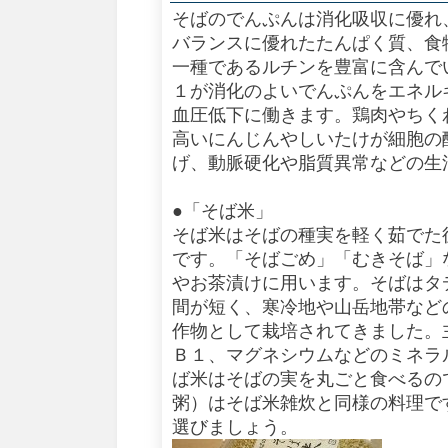
そばのでんぷんは消化吸収に優れ
バランスに優れたたんぱく質、食
一種であるルチンを豊富に含んで
１が消化のよいでんぷんをエネル
血圧低下に働きます。鶏肉やちく
高いにんじんやしいたけが細胞の
げ、動脈硬化や脂質異常などの生
●「そば米」
そば米はそばの種実を軽く茹でた
です。「そばごめ」「むきそば」
やお茶漬けに用います。そばはタ
間が短く、寒冷地や山岳地帯など
作物として栽培されてきました。
Ｂ１、マグネシウムなどのミネラ
ば米はそばの実を丸ごと食べるの
粥）はそば米雑炊と同様の料理で
選びましょう。