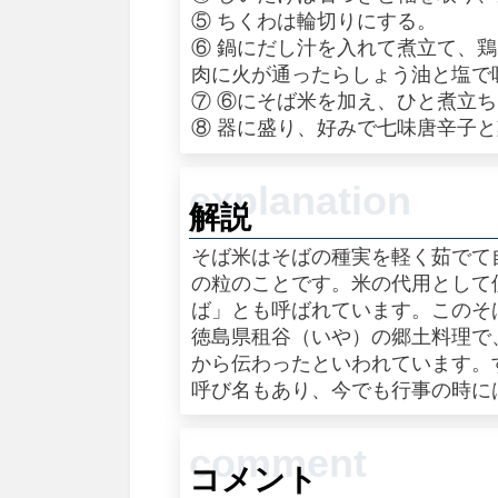
⑤ ちくわは輪切りにする。
⑥ 鍋にだし汁を入れて煮立て、
肉に火が通ったらしょう油と塩で
⑦ ⑥にそば米を加え、ひと煮立
⑧ 器に盛り、好みで七味唐辛子
解説
そば米はそばの種実を軽く茹でて
の粒のことです。米の代用として
ば」とも呼ばれています。このそ
徳島県租谷（いや）の郷土料理で
から伝わったといわれています。
呼び名もあり、今でも行事の時に
コメント