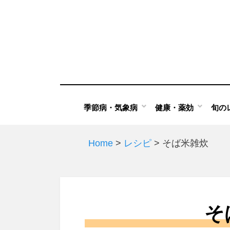
Skip
to
content
季節病・気象病
健康・薬効
旬の
Home
>
レシピ
>
そば米雑炊
そ