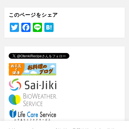
このページをシェア
T
F
Li
H
wi
a
n
at
tt
c
e
e
er
e
n
b
a
o
o
k