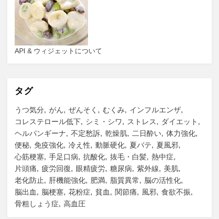
API & ウィジェットについて
タグ
うつ気分
がん
ぜんそく
むくみ
インフルエンザ
コレステロール低下
シミ・シワ
ストレス
ダイエット
ヘルパンギーナ
不定愁訴
乾燥肌
二日酔い
体力強化
便秘
免疫強化
冷え性
動脈硬化
夏バテ
夏風邪
心筋梗塞
手足口病
抗酸化
抜毛・白髪
熱中症
片頭痛
疲労回復
眼精疲労
糖尿病
紫外線
美肌
老化防止
肝機能強化
肥満
脂質異常
脳の活性化
脳出血
脳梗塞
花粉症
貧血
関節痛
風邪
食欲不振
骨粗しょう症
高血圧