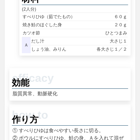
(2人分)
すべりひゆ（茹でたもの）
６０ｇ
焼き鮭のほぐした身
２０ｇ
カツオ節
ひとつまみ
だし汁
大さじ１
Ａ
しょう油、みりん
各大さじ１／２
効能
脂質異常、動脈硬化
作り方
① すべりひゆは食べやすい長さに切る。
② ボウルにすべりひゆ、鮭の身、Ａを入れて混ぜ