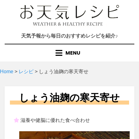
Skip
to
content
天気予報から毎日のおすすめレシピを紹介♪
MENU
Home
>
レシピ
>
しょう油麹の寒天寄せ
しょう油麹の寒天寄せ
滋養や健脳に優れた食べ合わせ