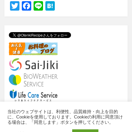
T
F
Li
H
wi
a
n
at
tt
c
e
e
er
e
n
b
a
o
o
k
当社のウェブサイトは、利便性、品質維持・向上を目的
に、Cookieを使用しております。Cookieの利用に同意頂け
当サイトについて
ご利用条件
推奨環境
る場合は、「同意します」ボタンを押してください。
個人情報のお取扱いについて
お問い合わせ