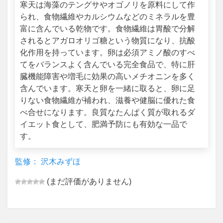
寒天は海藻のテングサやオゴノリを原料にして作
られ、食物繊維やカルシウムなどのミネラルを豊
富に含んでいる乾物です。食物繊維は胃酸で分解
されるとアガロオリゴ糖という物質になり、抗酸
化作用を持っています。卵は必須アミノ酸のすべ
てをバランスよく含んでいる完全食品で、特に肝
臓機能障害や増毛に効果の高いメチオニンを多く
含んでいます。寒天と卵を一緒に取ると、卵に足
りない食物繊維が補われ、滋養や健脳に優れた食
べ合せになります。良質なたんぱく質が取れるダ
イエット食として、肥満予防にも有効な一品で
す。
監修： 沢木みずほ
(まだ評価がありません)