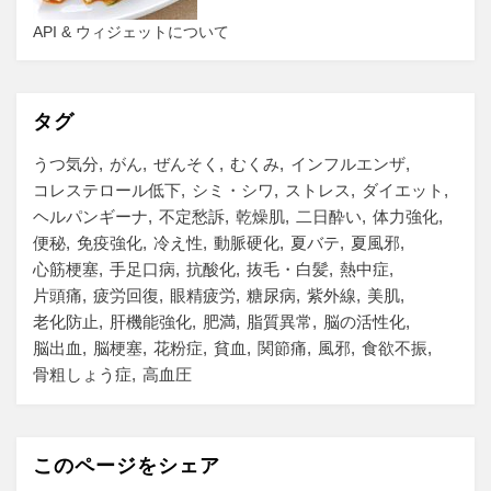
API & ウィジェットについて
タグ
うつ気分
がん
ぜんそく
むくみ
インフルエンザ
コレステロール低下
シミ・シワ
ストレス
ダイエット
ヘルパンギーナ
不定愁訴
乾燥肌
二日酔い
体力強化
便秘
免疫強化
冷え性
動脈硬化
夏バテ
夏風邪
心筋梗塞
手足口病
抗酸化
抜毛・白髪
熱中症
片頭痛
疲労回復
眼精疲労
糖尿病
紫外線
美肌
老化防止
肝機能強化
肥満
脂質異常
脳の活性化
脳出血
脳梗塞
花粉症
貧血
関節痛
風邪
食欲不振
骨粗しょう症
高血圧
このページをシェア