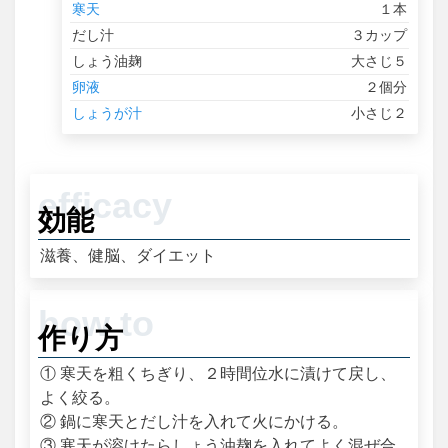
寒天
１本
だし汁
３カップ
しょう油麹
大さじ５
卵液
２個分
しょうが汁
小さじ２
効能
滋養、健脳、ダイエット
作り方
① 寒天を粗くちぎり、２時間位水に漬けて戻し、
よく絞る。
② 鍋に寒天とだし汁を入れて火にかける。
③ 寒天が溶けたらしょう油麹を入れてよく混ぜ合