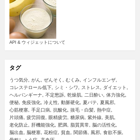
API & ウィジェットについて
タグ
うつ気分
がん
ぜんそく
むくみ
インフルエンザ
コレステロール低下
シミ・シワ
ストレス
ダイエット
ヘルパンギーナ
不定愁訴
乾燥肌
二日酔い
体力強化
便秘
免疫強化
冷え性
動脈硬化
夏バテ
夏風邪
心筋梗塞
手足口病
抗酸化
抜毛・白髪
熱中症
片頭痛
疲労回復
眼精疲労
糖尿病
紫外線
美肌
老化防止
肝機能強化
肥満
脂質異常
脳の活性化
脳出血
脳梗塞
花粉症
貧血
関節痛
風邪
食欲不振
骨粗しょう症
高血圧