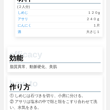
(２人分)
しめじ
１２０g
アサリ
２４０ｇ
にんにく
１片
酒
大さじ１
効能
脂質異常、動脈硬化、美肌
作り方
① しめじは石づきを切り、小房に分ける。
② アサリは塩水の中で殻と殻をこすり合わせて洗
い、水気をきる。