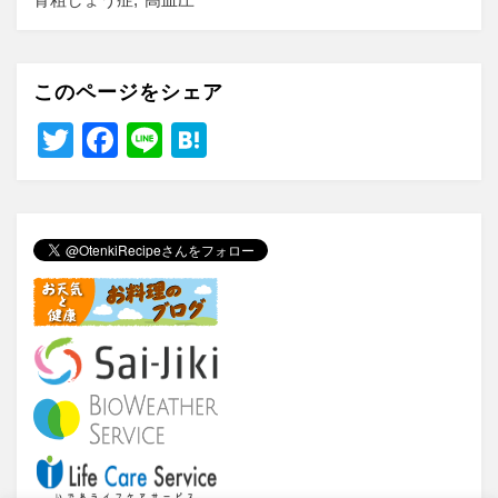
このページをシェア
T
F
Li
H
wi
a
n
at
tt
c
e
e
er
e
n
b
a
o
o
k