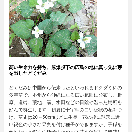
高い生命力を持ち、原爆投下の広島の地に真っ先に芽
を出したどくだみ
どくだみは中国から伝来したといわれるドクダミ科の
多年草で、本州から沖縄に亘る広い範囲に分布し、野
原、道端、荒地、溝、水田などの日陰や湿った場所を
好んで群生します。初夏に十字型の白い穂状の花をつ
け、草丈は20～50cmほどに生長。花の後に球形に近
い褐色の小さな果実を付け種子ができますが、子孫を
作れない不燃性の種子のため地下茎を伸ばして繁殖し