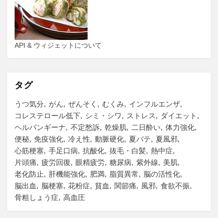
API & ウィジェットについて
タグ
うつ気分
がん
ぜんそく
むくみ
インフルエンザ
コレステロール低下
シミ・シワ
ストレス
ダイエット
ヘルパンギーナ
不定愁訴
乾燥肌
二日酔い
体力強化
便秘
免疫強化
冷え性
動脈硬化
夏バテ
夏風邪
心筋梗塞
手足口病
抗酸化
抜毛・白髪
熱中症
片頭痛
疲労回復
眼精疲労
糖尿病
紫外線
美肌
老化防止
肝機能強化
肥満
脂質異常
脳の活性化
脳出血
脳梗塞
花粉症
貧血
関節痛
風邪
食欲不振
骨粗しょう症
高血圧