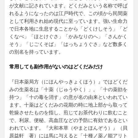
が文献に記されています。どくだみという名称で呼ば
れるようになったのは江戸時代で、この頃から民間薬
として利用され始め現代に至っています。強い生命力
で日本各地に生息することから「どくけしそう」「ど
くなべ」「ほとけぐさ」「かみなりのへ」「さんかく
そう」「じごくそば」「はっちょうぐさ」など数多く
の別名を持っています。
常用しても副作用がないのはどくだみだけ
『日本薬局方（にほんやっきょくほう）』ではどくだ
みの生薬名は「十薬（じゅうやく）」。「十の薬効を
持つ」「十の毒を消す」の意が名の由来といわれてい
ます。十薬はどくだみの花期の時に地上部から取って
乾燥させたものを指し、煎じてお茶代わりに飲むこと
で、利尿、便秘、高血圧などの予防に有効であるとい
われています。『大和本草（やまとほんぞう）』（貝
原益軒 著）には馬に与えると「十種ノ薬ノ能アリト