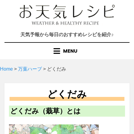
Skip
to
content
天気予報から毎日のおすすめレシピを紹介♪
MENU
Home
>
万葉ハーブ
>
どくだみ
どくだみ
どくだみ（蕺草）とは