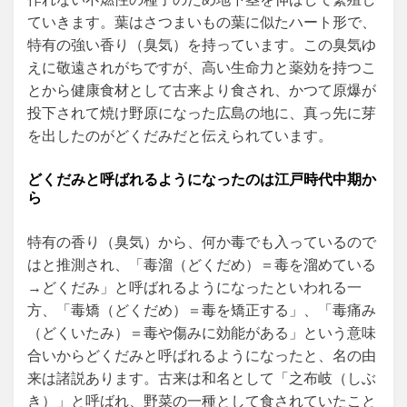
ていきます。葉はさつまいもの葉に似たハート形で、
特有の強い香り（臭気）を持っています。この臭気ゆ
えに敬遠されがちですが、高い生命力と薬効を持つこ
とから健康食材として古来より食され、かつて原爆が
投下されて焼け野原になった広島の地に、真っ先に芽
を出したのがどくだみだと伝えられています。
どくだみと呼ばれるようになったのは江戸時代中期か
ら
特有の香り（臭気）から、何か毒でも入っているので
はと推測され、「毒溜（どくだめ）＝毒を溜めている
→どくだみ」と呼ばれるようになったといわれる一
方、「毒矯（どくだめ）＝毒を矯正する」、「毒痛み
（どくいたみ）＝毒や傷みに効能がある」という意味
合いからどくだみと呼ばれるようになったと、名の由
来は諸説あります。古来は和名として「之布岐（しぶ
き）」と呼ばれ、野菜の一種として食されていたこと