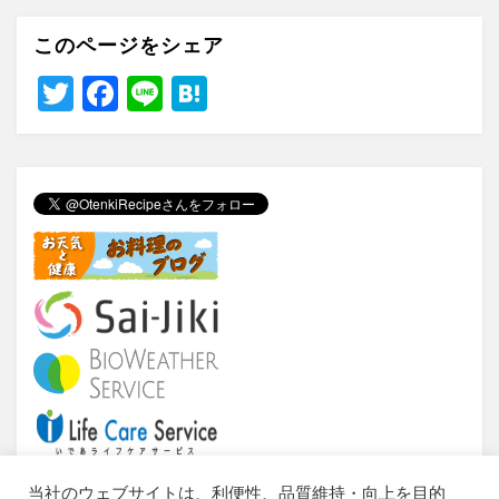
このページをシェア
T
F
Li
H
wi
a
n
at
tt
c
e
e
er
e
n
b
a
o
o
k
当社のウェブサイトは、利便性、品質維持・向上を目的