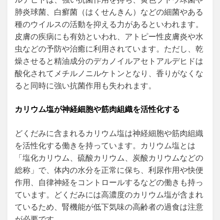
肺炎球菌、白癬菌（はくせんきん）などの細菌やある
種のウイルスの活動を抑える力があるといわれます。
皮膚の疾病にも有効といわれ、アトピー性皮膚炎や水
虫などの予防や治癒に利用されています。ただし、乾
燥させると精油成分のデカノイルアセトアルデヒドは
酸化されてメチルノニルケトンとなり、香りがなくな
ると同時に強い抗菌作用も失われます。
カリウム塩が神経細胞や筋肉組織を活性化する
どくだみに含まれるカリウム塩は神経細胞や筋肉組織
を活性化する働きを持っています。カリウム塩とは
「塩化カリウム、硫酸カリウム、炭酸カリウムなどの
総称」で、体内の水分を正常に保ち、利尿作用や快便
作用、自律神経をコントロールするなどの働きも持っ
ています。どくだみには高濃度のカリウム塩が含まれ
ているため、腎機能が低下気味の高齢者の過食は注意
が必要です。