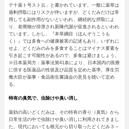
テ十薬ト号スト云」と書かれています。一般に薬草は
過剰摂取にはリスクが伴いますが、どくだみだけは常
用しても副作用がないといわれ、継続的な摂取によ
り、老廃物が排泄され新陳代謝が促進されるといわれ
ています。しかし、『本草綱目（ほんぞうこうも
く）』では多食への健康被害の記述もあり、いずれに
せよ、どくだみのみを多食することはマイナス要素を
引き起こす可能性があるので、多食は避けましょう。
※日本薬局方：薬事法第41条により、日本国内の医療
に供する医薬品の性状及び品質を定めた基準。厚生労
働大臣が薬事・食品衛生審議会の意見を聴いて定め
る。
特有の臭気で、虫除けや臭い消し
薬効の高いどくだみは、その特有の香り（臭気）から
日常生活の中で虫除けや臭い消しに利用されてきまし
た。現代においても根元から切り取ったどくだみ３～