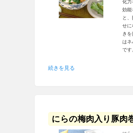
化力
効能
と、
せに
きを
はネ
です
続きを見る
にらの梅肉入り豚肉