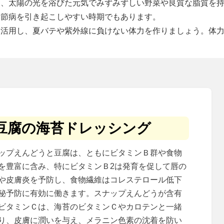
は、太陽の光を浴びた元気でみずみずしい野菜や良質な脂質を
季節病を引き起こしやすい時期でもあります。
活用し、夏バテや紫外線に負けない体力を作りましょう。体力
豆腐の海苔ドレッシング
ップえんどうと豆腐は、ともにビタミンＢ群や食物
を豊富に含み、特にビタミンＢ2は発育を促して唇の
や皮膚炎を予防し、食物繊維はコレステロール低下
秘予防に有効に働きます。スナップえんどうが含有
ビタミンＣは、海苔のビタミンＣやカロテンと一緒
り、皮膚に潤いを与え、メラニン色素の沈着を防い