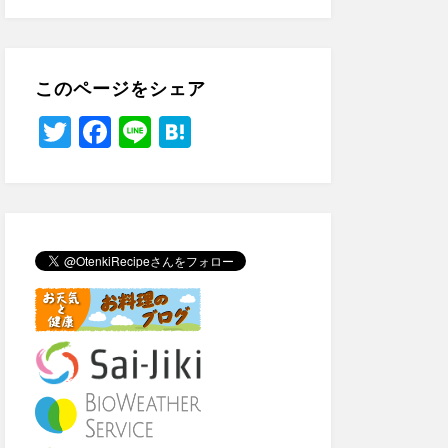
このページをシェア
T
F
Li
H
wi
a
n
at
tt
c
e
e
er
e
n
b
a
o
o
k