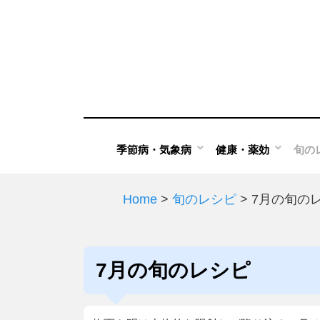
Skip
to
content
季節病・気象病
健康・薬効
旬の
Home
>
旬のレシピ
>
7月の旬の
カテゴリー
:
7月の旬のレシピ