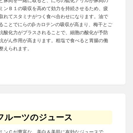
と豚肉を一緒に取ると、にらの硫化アリルが豚肉の
ミンＢ１の吸収を高めて効力を持続させるため、疲
取れてスタミナがつく食べ合わせになります。油で
ることでにらのβ‐カロテンの吸収が高まり、梅干とご
抗酸化力がプラスされることで、細胞の酸化が予防
抗がん作用が高まります。粗塩で食べると胃腸の働
整えられます。
フルーツのジュース
ミンＣが豊富な、美白＆美肌に有効なジュースで