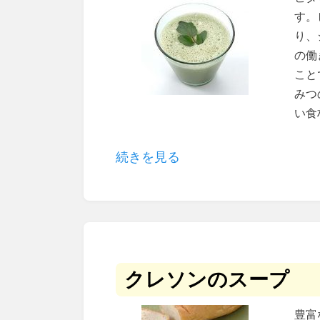
す。
り、
の働
こと
みつ
い食
続きを見る
クレソンのスープ
豊富