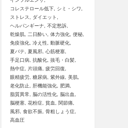
インフルエンザ
コレステロール低下
シミ・シワ
ストレス
ダイエット
ヘルパンギーナ
不定愁訴
乾燥肌
二日酔い
体力強化
便秘
免疫強化
冷え性
動脈硬化
夏バテ
夏風邪
心筋梗塞
手足口病
抗酸化
抜毛・白髪
熱中症
片頭痛
疲労回復
眼精疲労
糖尿病
紫外線
美肌
老化防止
肝機能強化
肥満
脂質異常
脳の活性化
脳出血
脳梗塞
花粉症
貧血
関節痛
風邪
食欲不振
骨粗しょう症
高血圧