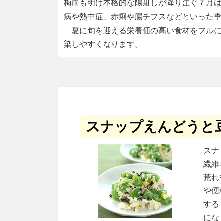
梅雨も明け本格的な陽射しが降り注ぐ７月
病や熱中症、赤痢や腸チフスなどといった
夏に旬を迎える栄養価の高い食材をフルに
染しやすくなります。
スナップえんどうと
スナ
繊維
荒れ
や便
する
にな