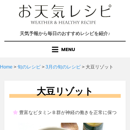
Skip
to
content
天気予報から毎日のおすすめレシピを紹介♪
MENU
Home
>
旬のレシピ
>
3月の旬のレシピ
>
大豆リゾット
大豆リゾット
豊富なビタミンＢ群が神経の働きを正常に保つ