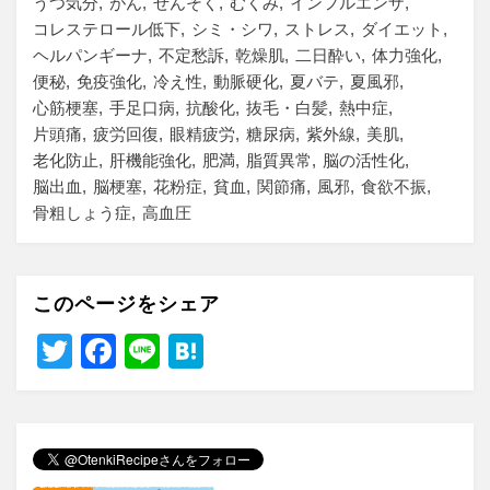
うつ気分
がん
ぜんそく
むくみ
インフルエンザ
コレステロール低下
シミ・シワ
ストレス
ダイエット
ヘルパンギーナ
不定愁訴
乾燥肌
二日酔い
体力強化
便秘
免疫強化
冷え性
動脈硬化
夏バテ
夏風邪
心筋梗塞
手足口病
抗酸化
抜毛・白髪
熱中症
片頭痛
疲労回復
眼精疲労
糖尿病
紫外線
美肌
老化防止
肝機能強化
肥満
脂質異常
脳の活性化
脳出血
脳梗塞
花粉症
貧血
関節痛
風邪
食欲不振
骨粗しょう症
高血圧
このページをシェア
T
F
Li
H
wi
a
n
at
tt
c
e
e
er
e
n