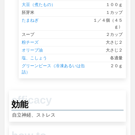
大豆（煮たもの）
１００ｇ
胚芽米
１カップ
たまねぎ
１／４個（４５
ｇ）
スープ
２カップ
粉チーズ
大さじ２
オリーブ油
大さじ２
塩、こしょう
各適量
グリーンピース（冷凍あるいは缶
２０ｇ
詰）
効能
自立神経、ストレス