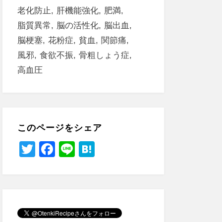
老化防止
肝機能強化
肥満
脂質異常
脳の活性化
脳出血
脳梗塞
花粉症
貧血
関節痛
風邪
食欲不振
骨粗しょう症
高血圧
このページをシェア
T
F
Li
H
wi
a
n
at
tt
c
e
e
er
e
n
b
a