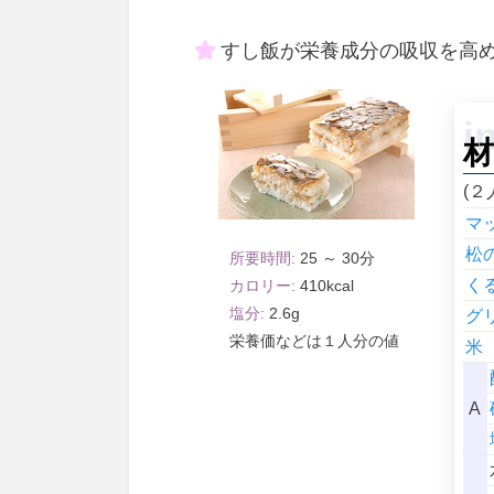
すし飯が栄養成分の吸収を高
材
(２
マ
松
25 ～ 30
く
410
2.6
グ
１人分
米
A