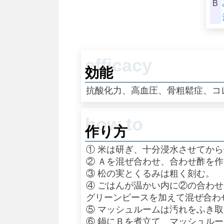
B
効能
抗酸化力、高血圧、骨粗鬆症、コ
作り方
① 米は研ぎ、十分浸水させてか
② Ａを混ぜ合わせ、合わせ酢を
③ 松の実とくるみは粗く刻む。
④ ごはんが温かい内に②の合わ
グリーンピースを加えて混ぜ合わ
⑤ マッシュルームは汚れをふき
⑥ 鍋にＢを煮立て、マッシュル