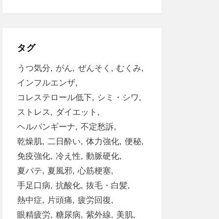
タグ
うつ気分
がん
ぜんそく
むくみ
インフルエンザ
コレステロール低下
シミ・シワ
ストレス
ダイエット
ヘルパンギーナ
不定愁訴
乾燥肌
二日酔い
体力強化
便秘
免疫強化
冷え性
動脈硬化
夏バテ
夏風邪
心筋梗塞
手足口病
抗酸化
抜毛・白髪
熱中症
片頭痛
疲労回復
眼精疲労
糖尿病
紫外線
美肌