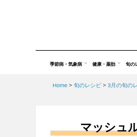
Skip
to
content
季節病・気象病
健康・薬効
旬の
Home
>
旬のレシピ
>
3月の旬の
マッシュ