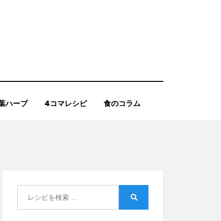
葉ハーブ
4コマレシピ
食のコラム
Search
for:
Search