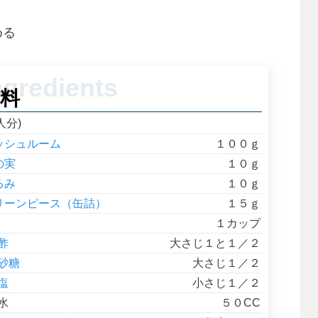
める
料
人分)
ッシュルーム
１００ｇ
の実
１０ｇ
るみ
１０ｇ
リーンピース（缶詰）
１５ｇ
１カップ
酢
大さじ１と１／２
砂糖
大さじ１／２
塩
小さじ１／２
水
５０CC