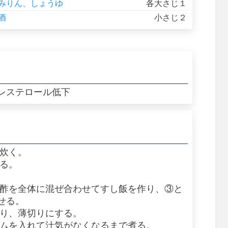
みりん、しょうゆ
各大さじ１
酒
小さじ２
レステロール低下
ら炊く。
作る。
せ酢を全体に混ぜ合わせてすし飯を作り、③と
せる。
取り、薄切りにする。
ームを入れて汁気がなくなるまで煮る。