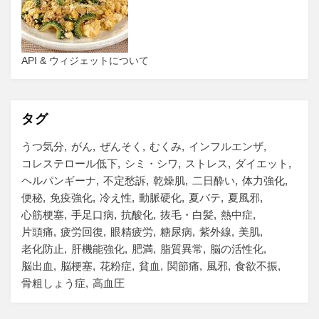
API & ウィジェットについて
タグ
うつ気分
がん
ぜんそく
むくみ
インフルエンザ
コレステロール低下
シミ・シワ
ストレス
ダイエット
ヘルパンギーナ
不定愁訴
乾燥肌
二日酔い
体力強化
便秘
免疫強化
冷え性
動脈硬化
夏バテ
夏風邪
心筋梗塞
手足口病
抗酸化
抜毛・白髪
熱中症
片頭痛
疲労回復
眼精疲労
糖尿病
紫外線
美肌
老化防止
肝機能強化
肥満
脂質異常
脳の活性化
脳出血
脳梗塞
花粉症
貧血
関節痛
風邪
食欲不振
骨粗しょう症
高血圧