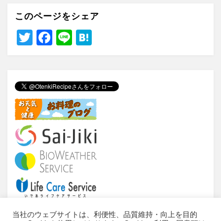
このページをシェア
T
F
Li
H
wi
a
n
at
tt
c
e
e
er
e
n
b
a
o
o
k
当社のウェブサイトは、利便性、品質維持・向上を目的