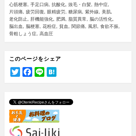
心筋梗塞
手足口病
抗酸化
抜毛・白髪
熱中症
片頭痛
疲労回復
眼精疲労
糖尿病
紫外線
美肌
老化防止
肝機能強化
肥満
脂質異常
脳の活性化
脳出血
脳梗塞
花粉症
貧血
関節痛
風邪
食欲不振
骨粗しょう症
高血圧
このページをシェア
T
F
Li
H
wi
a
n
at
tt
c
e
e
er
e
n
b
a
o
o