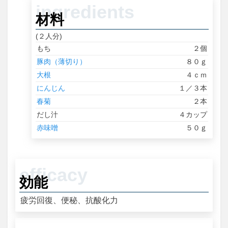
材料
(２人分)
もち
２個
豚肉（薄切り）
８０ｇ
大根
４ｃｍ
にんじん
１／３本
春菊
２本
だし汁
４カップ
赤味噌
５０ｇ
効能
疲労回復、便秘、抗酸化力