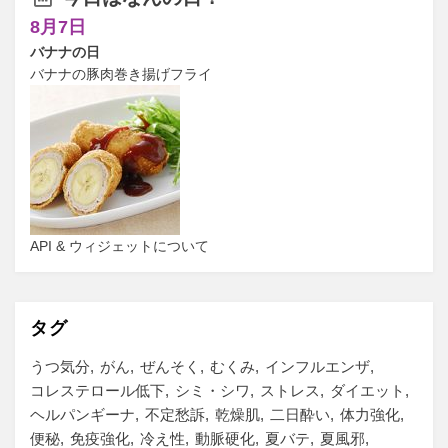
8月7日
バナナの日
バナナの豚肉巻き揚げフライ
API & ウィジェットについて
タグ
うつ気分
がん
ぜんそく
むくみ
インフルエンザ
コレステロール低下
シミ・シワ
ストレス
ダイエット
ヘルパンギーナ
不定愁訴
乾燥肌
二日酔い
体力強化
便秘
免疫強化
冷え性
動脈硬化
夏バテ
夏風邪