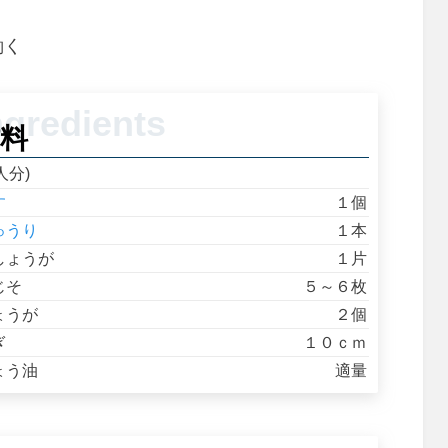
働く
料
人分)
す
１個
ゅうり
１本
しょうが
１片
じそ
５～６枚
ょうが
２個
ぎ
１０ｃｍ
ょう油
適量