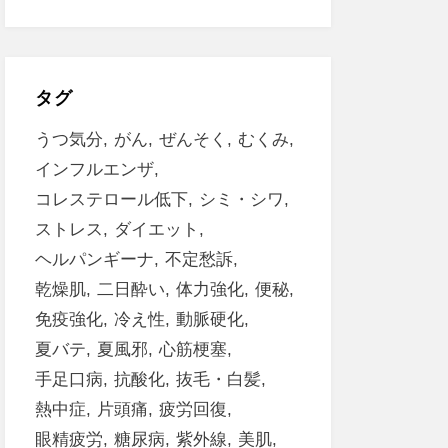
タグ
うつ気分
がん
ぜんそく
むくみ
インフルエンザ
コレステロール低下
シミ・シワ
ストレス
ダイエット
ヘルパンギーナ
不定愁訴
乾燥肌
二日酔い
体力強化
便秘
免疫強化
冷え性
動脈硬化
夏バテ
夏風邪
心筋梗塞
手足口病
抗酸化
抜毛・白髪
熱中症
片頭痛
疲労回復
眼精疲労
糖尿病
紫外線
美肌