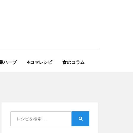
葉ハーブ
4コマレシピ
食のコラム
Search
for:
Search