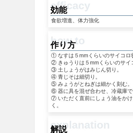
効能
食欲増進、体力強化
作り方
① なすは５mmくらいのサイコ
② きゅうりは５mmくらいのサ
③ 土しょうがはみじん切り。
④ 青じそは細切り。
⑤ みょうがとねぎは細かく刻む。
⑥ 器に具を混ぜ合わせ、冷蔵庫
⑦ いただく直前にしょう油をか
く。
解説