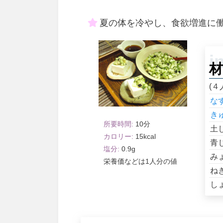
夏の体を冷やし、食欲増進に
材
(４
な
き
10
土
15
青
0.9
み
1人分
ね
し