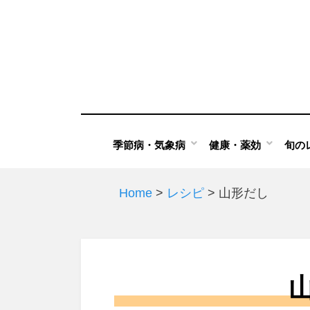
Skip
to
content
季節病・気象病
健康・薬効
旬の
Home
>
レシピ
>
山形だし