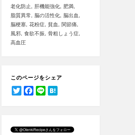
老化防止
肝機能強化
肥満
脂質異常
脳の活性化
脳出血
脳梗塞
花粉症
貧血
関節痛
風邪
食欲不振
骨粗しょう症
高血圧
このページをシェア
T
F
Li
H
wi
a
n
at
tt
c
e
e
er
e
n
b
a