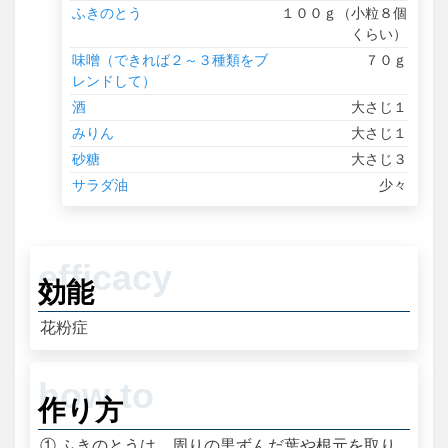
ふきのとう
１００ｇ（小粒８個
くらい）
味噌（できれば２～３種類をブ
７０ｇ
レンドして）
酒
大さじ１
みりん
大さじ１
砂糖
大さじ３
サラダ油
少々
効能
花粉症
作り方
① ふきのとうは、周りの黒ずんだ葉や根元を取り