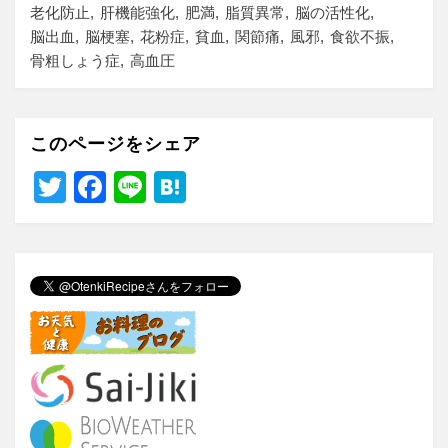
老化防止
肝機能強化
肥満
脂質異常
脳の活性化
脳出血
脳梗塞
花粉症
貧血
関節痛
風邪
食欲不振
骨粗しょう症
高血圧
このページをシェア
T
F
Li
H
wi
a
n
at
tt
c
e
e
er
e
n
b
a
o
o
k