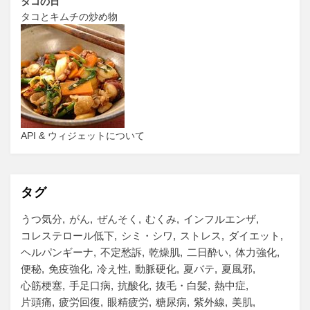
タコの日
タコとキムチの炒め物
API & ウィジェットについて
タグ
うつ気分
がん
ぜんそく
むくみ
インフルエンザ
コレステロール低下
シミ・シワ
ストレス
ダイエット
ヘルパンギーナ
不定愁訴
乾燥肌
二日酔い
体力強化
便秘
免疫強化
冷え性
動脈硬化
夏バテ
夏風邪
心筋梗塞
手足口病
抗酸化
抜毛・白髪
熱中症
片頭痛
疲労回復
眼精疲労
糖尿病
紫外線
美肌