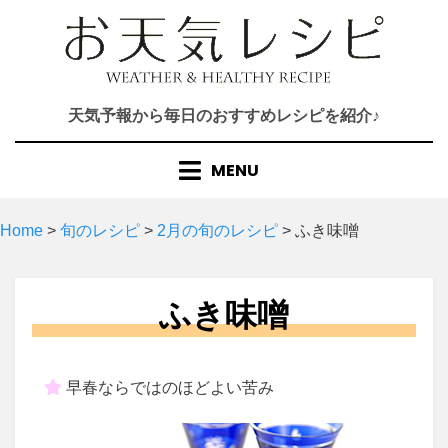
Skip
to
content
天気予報から毎日のおすすめレシピを紹介♪
MENU
Home
>
旬のレシピ
>
2月の旬のレシピ
>
ふき味噌
ふき味噌
早春ならではのほどよい苦み