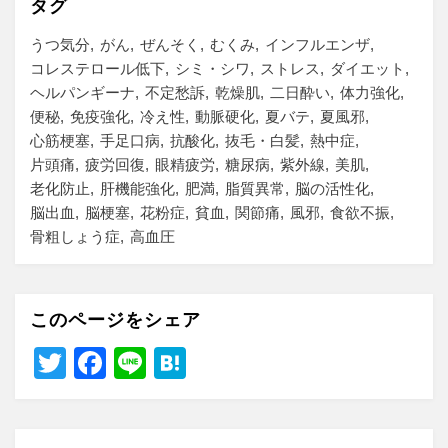
タグ
うつ気分
がん
ぜんそく
むくみ
インフルエンザ
コレステロール低下
シミ・シワ
ストレス
ダイエット
ヘルパンギーナ
不定愁訴
乾燥肌
二日酔い
体力強化
便秘
免疫強化
冷え性
動脈硬化
夏バテ
夏風邪
心筋梗塞
手足口病
抗酸化
抜毛・白髪
熱中症
片頭痛
疲労回復
眼精疲労
糖尿病
紫外線
美肌
老化防止
肝機能強化
肥満
脂質異常
脳の活性化
脳出血
脳梗塞
花粉症
貧血
関節痛
風邪
食欲不振
骨粗しょう症
高血圧
このページをシェア
T
F
Li
H
wi
a
n
at
tt
c
e
e