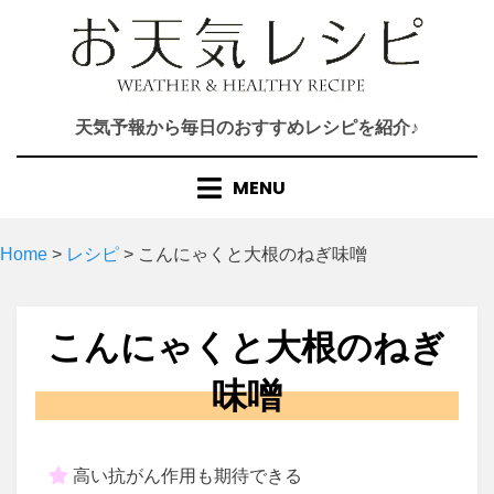
Skip
to
content
天気予報から毎日のおすすめレシピを紹介♪
MENU
Home
>
レシピ
>
こんにゃくと大根のねぎ味噌
こんにゃくと大根のねぎ
味噌
高い抗がん作用も期待できる