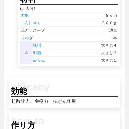
(２人分)
大根
８ｃｍ
こんにゃく
２００ｇ
鶏ガラスープ
適量
長ねぎ
１本
味噌
大さじ４
A
砂糖
大さじ２
みりん
大さじ１
効能
抗酸化力、免疫力、抗がん作用
作り方