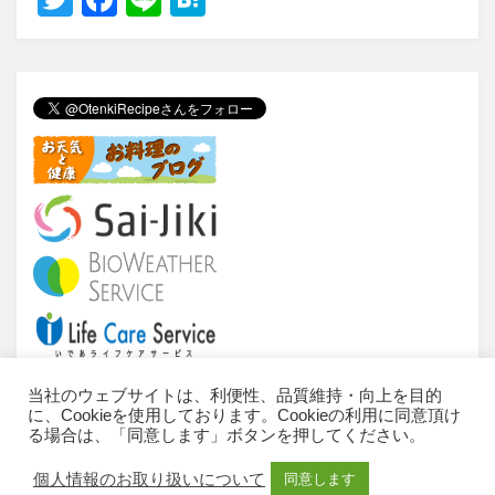
wi
a
n
at
tt
c
e
e
er
e
n
b
a
o
o
k
当社のウェブサイトは、利便性、品質維持・向上を目的
に、Cookieを使用しております。Cookieの利用に同意頂け
当サイトについて
ご利用条件
推奨環境
る場合は、「同意します」ボタンを押してください。
個人情報のお取扱いについて
お問い合わせ
個人情報のお取り扱いについて
同意します
サイトマップ