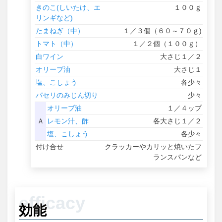
きのこ(しいたけ、エ
１００ｇ
リンギなど)
たまねぎ（中）
１／３個（６０～７０ｇ)
トマト（中）
１／２個（１００ｇ）
白ワイン
大さじ１／２
オリーブ油
大さじ１
塩、こしょう
各少々
パセリのみじん切り
少々
オリーブ油
１／４ップ
Ａ
レモン汁、酢
各大さじ１／２
塩、こしょう
各少々
付け合せ
クラッカーやカリッと焼いたフ
ランスパンなど
効能