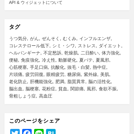
API & ウィジェットについて
タグ
うつ気分
がん
ぜんそく
むくみ
インフルエンザ
コレステロール低下
シミ・シワ
ストレス
ダイエット
ヘルパンギーナ
不定愁訴
乾燥肌
二日酔い
体力強化
便秘
免疫強化
冷え性
動脈硬化
夏バテ
夏風邪
心筋梗塞
手足口病
抗酸化
抜毛・白髪
熱中症
片頭痛
疲労回復
眼精疲労
糖尿病
紫外線
美肌
老化防止
肝機能強化
肥満
脂質異常
脳の活性化
脳出血
脳梗塞
花粉症
貧血
関節痛
風邪
食欲不振
骨粗しょう症
高血圧
このページをシェア
T
F
Li
H