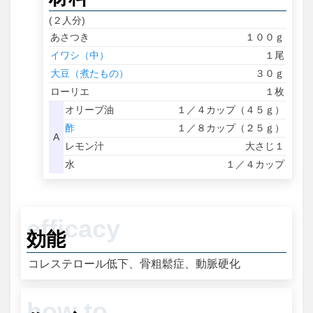
(２人分)
あさつき
１００ｇ
イワシ（中）
１尾
大豆（煮たもの）
３０ｇ
ローリエ
１枚
オリーブ油
１／４カップ（４５ｇ）
酢
１／８カップ（２５ｇ）
A
レモン汁
大さじ１
水
１／４カップ
効能
コレステロール低下、骨粗鬆症、動脈硬化