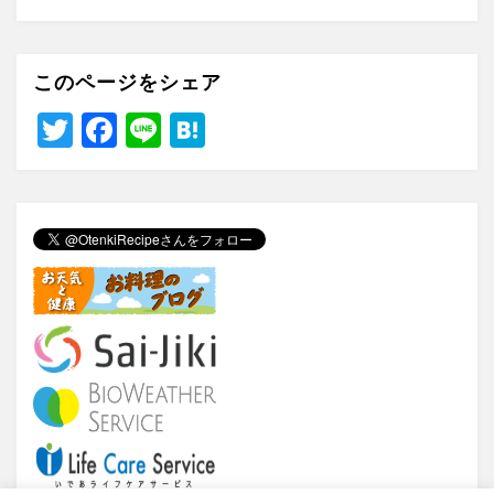
このページをシェア
T
F
Li
H
wi
a
n
at
tt
c
e
e
er
e
n
b
a
o
o
k