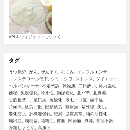
API & ウィジェットについて
タグ
うつ気分
がん
ぜんそく
むくみ
インフルエンザ
コレステロール低下
シミ・シワ
ストレス
ダイエット
ヘルパンギーナ
不定愁訴
乾燥肌
二日酔い
体力強化
便秘
免疫強化
冷え性
動脈硬化
夏バテ
夏風邪
心筋梗塞
手足口病
抗酸化
抜毛・白髪
熱中症
片頭痛
疲労回復
眼精疲労
糖尿病
紫外線
美肌
老化防止
肝機能強化
肥満
脂質異常
脳の活性化
脳出血
脳梗塞
花粉症
貧血
関節痛
風邪
食欲不振
骨粗しょう症
高血圧