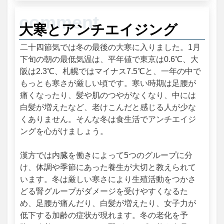
大寒とアンチエイジング
二十四節気では冬の最後の大寒に入りました。1月
下旬の朝の最低気温は、平年値で東京は0.6℃、大
阪は2.3℃、札幌ではマイナス7.5℃と、一年の中で
もっとも寒さが厳しい頃です。寒い時期は足腰が
痛くなったり、髪や肌のつやがなくなり、中には
白髪が増えたなど、老けこんだと感じる人が少な
くありません。そんな冬は食生活でアンチエイジ
ングを心がけましょう。
漢方では内臓を働きによって5つのグループに分
け、体調や季節にあった養生が大切と教えられて
います。冬は厳しい寒さにより生殖活動をつかさ
どる腎グループがダメージを受けやすくなるた
め、足腰が痛んだり、白髪が増えたり、女子力が
低下する加齢の症状が現れます。冬の老化を予