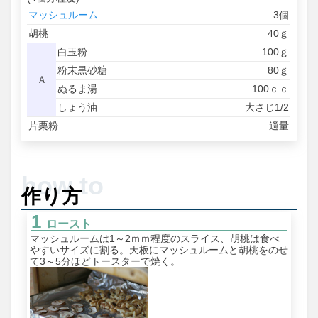
マッシュルーム
3個
胡桃
40ｇ
白玉粉
100ｇ
粉末黒砂糖
80ｇ
Ａ
ぬるま湯
100ｃｃ
しょう油
大さじ1/2
片栗粉
適量
作り方
ロースト
マッシュルームは1～2ｍｍ程度のスライス、胡桃は食べ
やすいサイズに割る。天板にマッシュルームと胡桃をのせ
て3～5分ほどトースターで焼く。