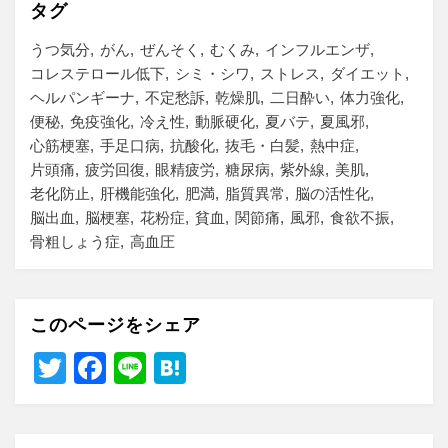
タグ
うつ気分
がん
ぜんそく
むくみ
インフルエンザ
コレステロール低下
シミ・シワ
ストレス
ダイエット
ヘルパンギーナ
不定愁訴
乾燥肌
二日酔い
体力強化
便秘
免疫強化
冷え性
動脈硬化
夏バテ
夏風邪
心筋梗塞
手足口病
抗酸化
抜毛・白髪
熱中症
片頭痛
疲労回復
眼精疲労
糖尿病
紫外線
美肌
老化防止
肝機能強化
肥満
脂質異常
脳の活性化
脳出血
脳梗塞
花粉症
貧血
関節痛
風邪
食欲不振
骨粗しょう症
高血圧
このページをシェア
T
F
Li
H
wi
a
n
at
tt
c
e
e