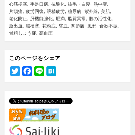
心筋梗塞
手足口病
抗酸化
抜毛・白髪
熱中症
片頭痛
疲労回復
眼精疲労
糖尿病
紫外線
美肌
老化防止
肝機能強化
肥満
脂質異常
脳の活性化
脳出血
脳梗塞
花粉症
貧血
関節痛
風邪
食欲不振
骨粗しょう症
高血圧
このページをシェア
T
F
Li
H
wi
a
n
at
tt
c
e
e
er
e
n
b
a
o
o