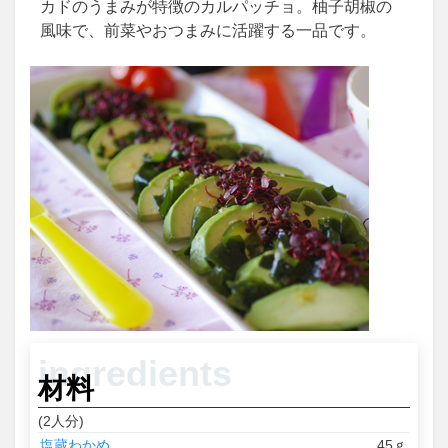
カドのうまみが特徴のカルパッチョ。柚子胡椒の
風味で、前菜やおつまみに活躍する一品です。
材料
(2人分)
塩蔵わかめ
45ｇ