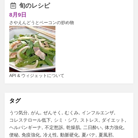
旬のレシピ
8月9日
さやえんどうとベーコンの炒め物
API & ウィジェットについて
タグ
うつ気分
がん
ぜんそく
むくみ
インフルエンザ
コレステロール低下
シミ・シワ
ストレス
ダイエット
ヘルパンギーナ
不定愁訴
乾燥肌
二日酔い
体力強化
便秘
免疫強化
冷え性
動脈硬化
夏バテ
夏風邪