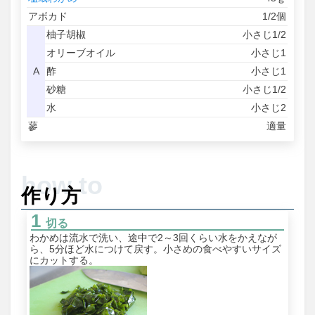
アボカド
1/2個
柚子胡椒
小さじ1/2
オリーブオイル
小さじ1
A
酢
小さじ1
砂糖
小さじ1/2
水
小さじ2
蓼
適量
作り方
切る
わかめは流水で洗い、途中で2～3回くらい水をかえなが
ら、5分ほど水につけて戻す。小さめの食べやすいサイズ
にカットする。