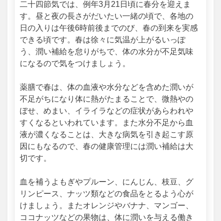
二十四節気では、例年3月21日頃に春分を迎えま
す。昼と夜の長さがだいたい一緒の頃で、各地の
日の入りは午後6時前後までのび、春の到来を実感
できる頃です。春は徐々に気温が上がるいっぽ
う、潤い補給を怠りがちで、体の水分が不足気味
になるので気をつけましょう。
薬膳で春は、体の血液や水分などを含めた潤いが
不足がちになり体に熱がたまることで、微熱やの
ぼせ、めまい、イライラなどの症状があらわれや
すくなるといわれています。また水分不足から血
液が濃くなることは、大きな病気を引き起こす原
因にもなるので、春の健康管理には潤い補給は大
切です。
血を補うよもぎやプルーン、にんじん、枝豆、グ
リンピース、ナッツ類などの食品をとるよう心が
けましょう。またオレンジやバナナ、マンゴー、
ココナッツなどの果物は、体に潤いを与える働き