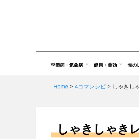
Skip
to
content
季節病・気象病
健康・薬効
旬の
Home
>
4コマレシピ
>
しゃきし
しゃきしゃき