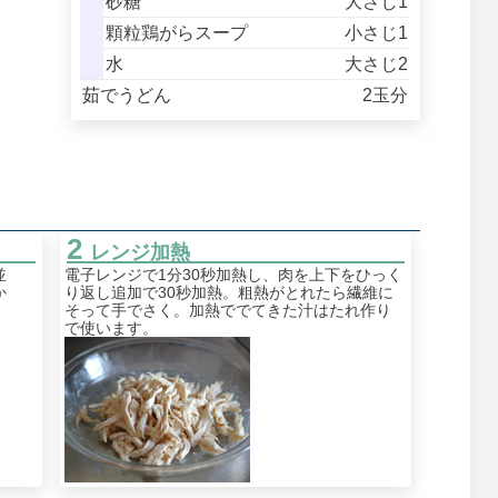
砂糖
大さじ1
顆粒鶏がらスープ
小さじ1
水
大さじ2
茹でうどん
2玉分
レンジ加熱
並
電子レンジで1分30秒加熱し、肉を上下をひっく
か
り返し追加で30秒加熱。粗熱がとれたら繊維に
そって手でさく。加熱ででてきた汁はたれ作り
で使います。