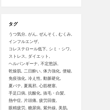
タグ
うつ気分
がん
ぜんそく
むくみ
インフルエンザ
コレステロール低下
シミ・シワ
ストレス
ダイエット
ヘルパンギーナ
不定愁訴
乾燥肌
二日酔い
体力強化
便秘
免疫強化
冷え性
動脈硬化
夏バテ
夏風邪
心筋梗塞
手足口病
抗酸化
抜毛・白髪
熱中症
片頭痛
疲労回復
眼精疲労
糖尿病
紫外線
美肌