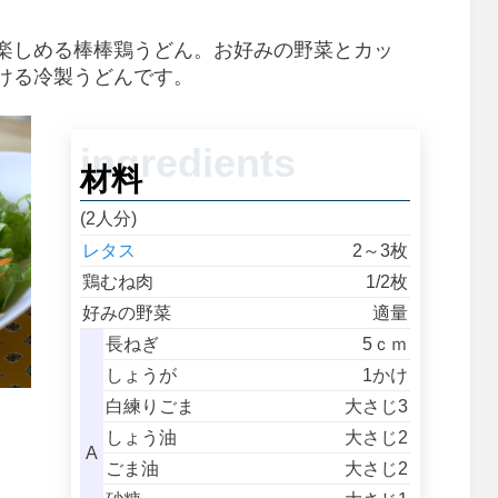
楽しめる棒棒鶏うどん。お好みの野菜とカッ
ける冷製うどんです。
材料
(2人分)
レタス
2～3枚
鶏むね肉
1/2枚
好みの野菜
適量
長ねぎ
5ｃｍ
しょうが
1かけ
白練りごま
大さじ3
しょう油
大さじ2
A
ごま油
大さじ2