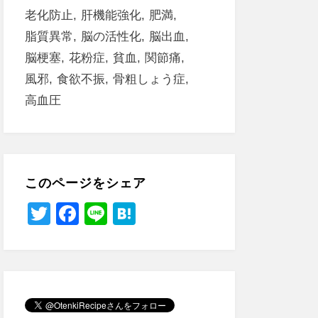
老化防止
肝機能強化
肥満
脂質異常
脳の活性化
脳出血
脳梗塞
花粉症
貧血
関節痛
風邪
食欲不振
骨粗しょう症
高血圧
このページをシェア
T
F
Li
H
wi
a
n
at
tt
c
e
e
er
e
n
b
a