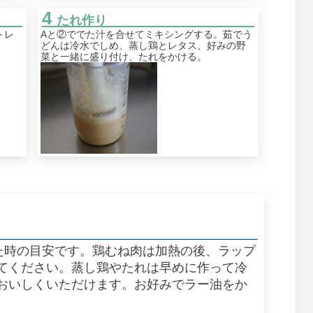
たれ作り
トレ
Aと②ででた汁を合せてミキシングする。茹でう
どんは冷水でしめ、蒸し鶏とレタス、好みの野
菜と一緒に盛り付け、たれをかける。
した時の目安です。鶏むね肉は加熱の後、ラップ
てください。蒸し鶏やたれは早めに作って冷
おいしくいただけます。お好みでラー油をか