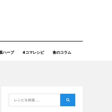
葉ハーブ
4コマレシピ
食のコラム
Search
for:
Search