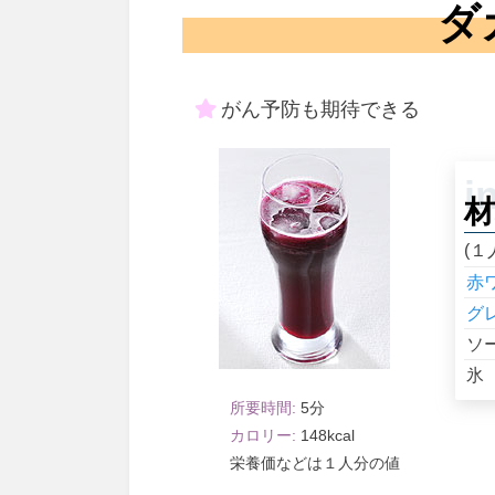
ダ
がん予防も期待できる
材
(１
赤
グ
ソ
氷
5
148
１人分