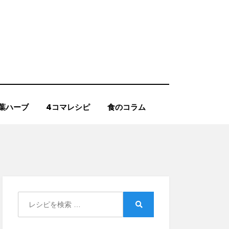
葉ハーブ
4コマレシピ
食のコラム
Search
for:
Search