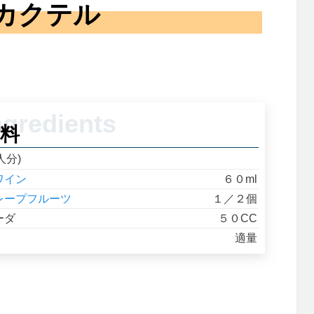
カクテル
料
人分)
ワイン
６０ml
レープフルーツ
１／２個
ーダ
５０CC
適量