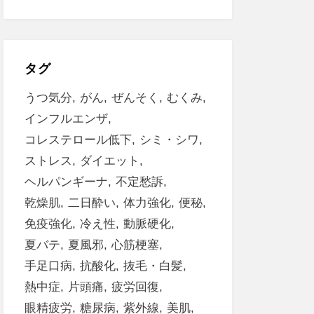
タグ
うつ気分
がん
ぜんそく
むくみ
インフルエンザ
コレステロール低下
シミ・シワ
ストレス
ダイエット
ヘルパンギーナ
不定愁訴
乾燥肌
二日酔い
体力強化
便秘
免疫強化
冷え性
動脈硬化
夏バテ
夏風邪
心筋梗塞
手足口病
抗酸化
抜毛・白髪
熱中症
片頭痛
疲労回復
眼精疲労
糖尿病
紫外線
美肌