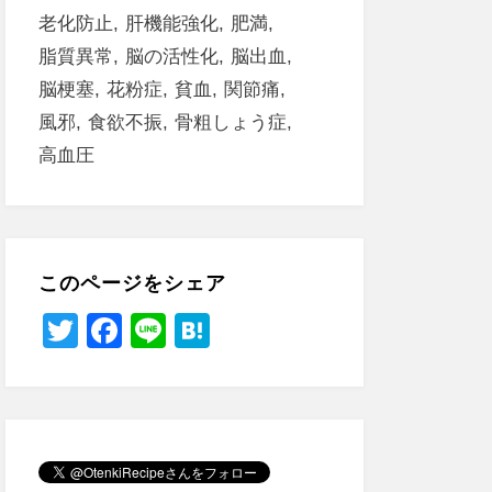
老化防止
肝機能強化
肥満
脂質異常
脳の活性化
脳出血
脳梗塞
花粉症
貧血
関節痛
風邪
食欲不振
骨粗しょう症
高血圧
このページをシェア
T
F
Li
H
wi
a
n
at
tt
c
e
e
er
e
n
b
a