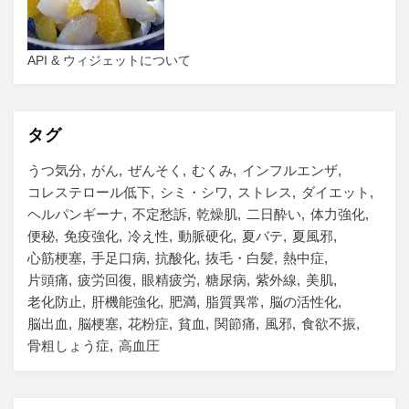
API & ウィジェットについて
タグ
うつ気分
がん
ぜんそく
むくみ
インフルエンザ
コレステロール低下
シミ・シワ
ストレス
ダイエット
ヘルパンギーナ
不定愁訴
乾燥肌
二日酔い
体力強化
便秘
免疫強化
冷え性
動脈硬化
夏バテ
夏風邪
心筋梗塞
手足口病
抗酸化
抜毛・白髪
熱中症
片頭痛
疲労回復
眼精疲労
糖尿病
紫外線
美肌
老化防止
肝機能強化
肥満
脂質異常
脳の活性化
脳出血
脳梗塞
花粉症
貧血
関節痛
風邪
食欲不振
骨粗しょう症
高血圧