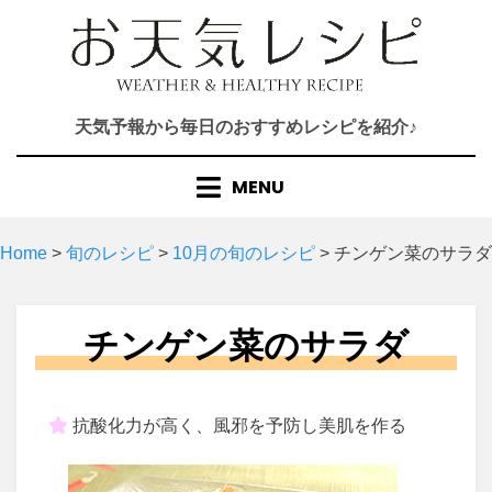
Skip
to
content
天気予報から毎日のおすすめレシピを紹介♪
MENU
Home
>
旬のレシピ
>
10月の旬のレシピ
>
チンゲン菜のサラダ
チンゲン菜のサラダ
抗酸化力が高く、風邪を予防し美肌を作る