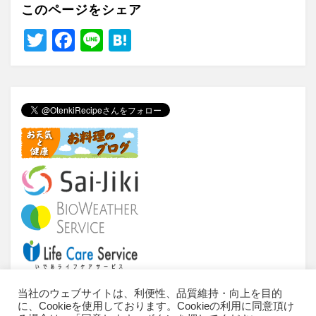
このページをシェア
T
F
Li
H
wi
a
n
at
tt
c
e
e
er
e
n
b
a
o
o
k
当社のウェブサイトは、利便性、品質維持・向上を目的
に、Cookieを使用しております。Cookieの利用に同意頂け