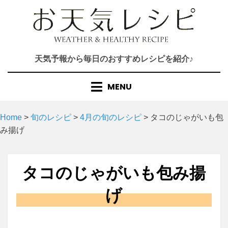
Skip
to
content
天気予報から毎日のおすすめレシピを紹介♪
MENU
Home
>
旬のレシピ
>
4月の旬のレシピ
>
タコのじゃがいも包
み揚げ
タコのじゃがいも包み揚
げ