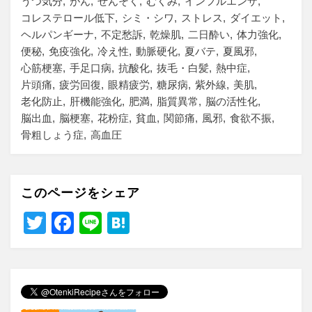
うつ気分
がん
ぜんそく
むくみ
インフルエンザ
コレステロール低下
シミ・シワ
ストレス
ダイエット
ヘルパンギーナ
不定愁訴
乾燥肌
二日酔い
体力強化
便秘
免疫強化
冷え性
動脈硬化
夏バテ
夏風邪
心筋梗塞
手足口病
抗酸化
抜毛・白髪
熱中症
片頭痛
疲労回復
眼精疲労
糖尿病
紫外線
美肌
老化防止
肝機能強化
肥満
脂質異常
脳の活性化
脳出血
脳梗塞
花粉症
貧血
関節痛
風邪
食欲不振
骨粗しょう症
高血圧
このページをシェア
T
F
Li
H
wi
a
n
at
tt
c
e
e
er
e
n
b
a