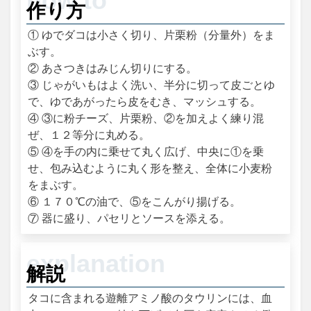
作り方
① ゆでダコは小さく切り、片栗粉（分量外）をま
ぶす。
② あさつきはみじん切りにする。
③ じゃがいもはよく洗い、半分に切って皮ごとゆ
で、ゆであがったら皮をむき、マッシュする。
④ ③に粉チーズ、片栗粉、②を加えよく練り混
ぜ、１２等分に丸める。
⑤ ④を手の内に乗せて丸く広げ、中央に①を乗
せ、包み込むように丸く形を整え、全体に小麦粉
をまぶす。
⑥ １７０℃の油で、⑤をこんがり揚げる。
⑦ 器に盛り、パセリとソースを添える。
解説
タコに含まれる遊離アミノ酸のタウリンには、血