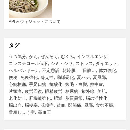
API & ウィジェットについて
タグ
うつ気分
がん
ぜんそく
むくみ
インフルエンザ
コレステロール低下
シミ・シワ
ストレス
ダイエット
ヘルパンギーナ
不定愁訴
乾燥肌
二日酔い
体力強化
便秘
免疫強化
冷え性
動脈硬化
夏バテ
夏風邪
心筋梗塞
手足口病
抗酸化
抜毛・白髪
熱中症
片頭痛
疲労回復
眼精疲労
糖尿病
紫外線
美肌
老化防止
肝機能強化
肥満
脂質異常
脳の活性化
脳出血
脳梗塞
花粉症
貧血
関節痛
風邪
食欲不振
骨粗しょう症
高血圧