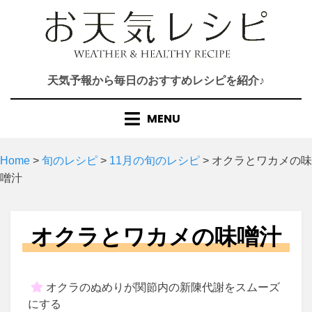
Skip
to
content
天気予報から毎日のおすすめレシピを紹介♪
MENU
Home
>
旬のレシピ
>
11月の旬のレシピ
>
オクラとワカメの味
噌汁
オクラとワカメの味噌汁
オクラのぬめりが関節内の新陳代謝をスムーズ
にする