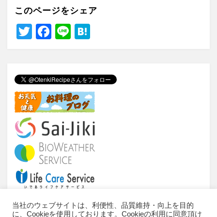
このページをシェア
T
F
Li
H
wi
a
n
at
tt
c
e
e
er
e
n
b
a
o
o
k
当社のウェブサイトは、利便性、品質維持・向上を目的
に、Cookieを使用しております。Cookieの利用に同意頂け