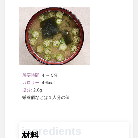
4 ～ 5
49
2.6
１人分
材料