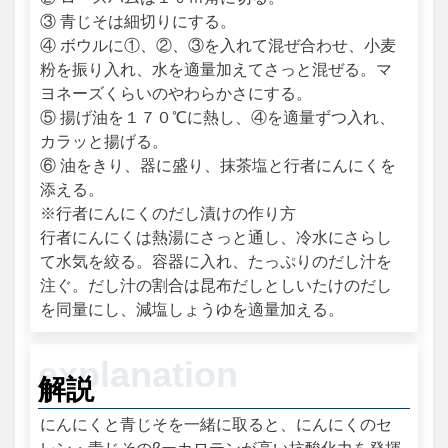
③ 青じそは細切りにする。
④ ボウルに①、②、③を入れて混ぜ合わせ、小麦
粉を振り入れ、水を適量加えてさっと混ぜる。マ
ヨネーズくらいのやわらかさにする。
⑤ 揚げ油を１７０℃に熱し、④を適量ずつ入れ、
カラッと揚げる。
⑥ 油をきり、器に盛り、抹茶塩と行者にんにくを
添える。
※行者にんにくのだし漬けの作り方
行者にんにくは熱湯にさっと通し、冷水にさらし
て水気を絞る。容器に入れ、たっぷりのだし汁を
注ぐ。だし汁の割合は昆布だしとしいたけのだし
を同量にし、減塩しょうゆを適量加える。
解説
にんにくと青じそを一緒に取ると、にんにくのセ