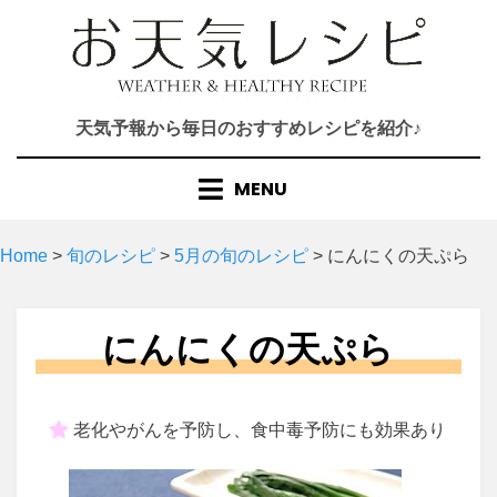
Skip
to
content
天気予報から毎日のおすすめレシピを紹介♪
MENU
Home
>
旬のレシピ
>
5月の旬のレシピ
>
にんにくの天ぷら
にんにくの天ぷら
老化やがんを予防し、食中毒予防にも効果あり