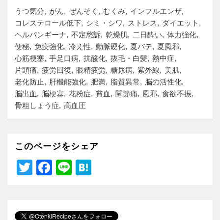
うつ気分
がん
ぜんそく
むくみ
インフルエンザ
コレステロール低下
シミ・シワ
ストレス
ダイエット
ヘルパンギーナ
不定愁訴
乾燥肌
二日酔い
体力強化
便秘
免疫強化
冷え性
動脈硬化
夏バテ
夏風邪
心筋梗塞
手足口病
抗酸化
抜毛・白髪
熱中症
片頭痛
疲労回復
眼精疲労
糖尿病
紫外線
美肌
老化防止
肝機能強化
肥満
脂質異常
脳の活性化
脳出血
脳梗塞
花粉症
貧血
関節痛
風邪
食欲不振
骨粗しょう症
高血圧
このページをシェア
T
F
Li
H
wi
a
n
at
tt
c
e
e
er
e
n