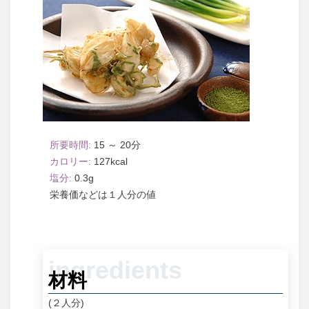
15 ～ 20
127
0.3
１人分
材料
(２人分)