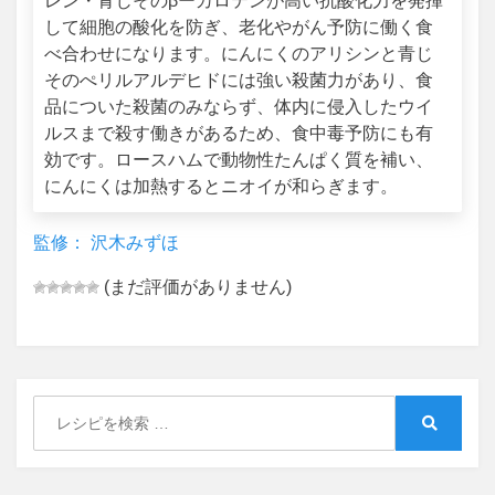
レン・青じそのβーカロテンが高い抗酸化力を発揮
して細胞の酸化を防ぎ、老化やがん予防に働く食
べ合わせになります。にんにくのアリシンと青じ
そのぺリルアルデヒドには強い殺菌力があり、食
品についた殺菌のみならず、体内に侵入したウイ
ルスまで殺す働きがあるため、食中毒予防にも有
効です。ロースハムで動物性たんぱく質を補い、
にんにくは加熱するとニオイが和らぎます。
監修： 沢木みずほ
(まだ評価がありません)
Search
for:
Search