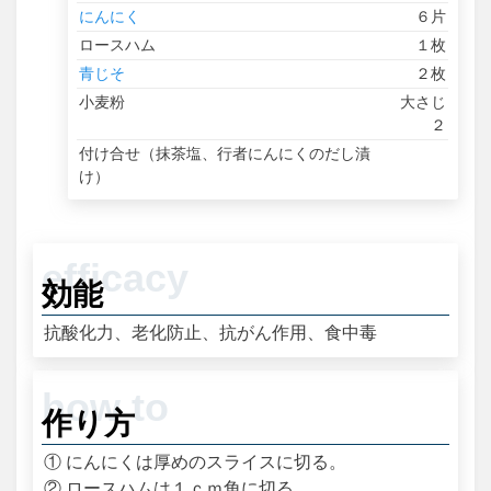
にんにく
６片
ロースハム
１枚
青じそ
２枚
小麦粉
大さじ
２
付け合せ（抹茶塩、行者にんにくのだし漬
け）
効能
抗酸化力、老化防止、抗がん作用、食中毒
作り方
① にんにくは厚めのスライスに切る。
② ロースハムは１ｃｍ角に切る。