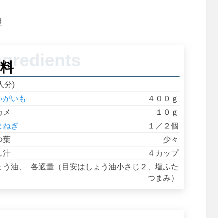
理
料
人分)
ゃがいも
４００ｇ
カメ
１０ｇ
まねぎ
１／２個
つ葉
少々
し汁
４カップ
ょう油、
各適量（目安はしょう油小さじ２、塩ふた
つまみ）