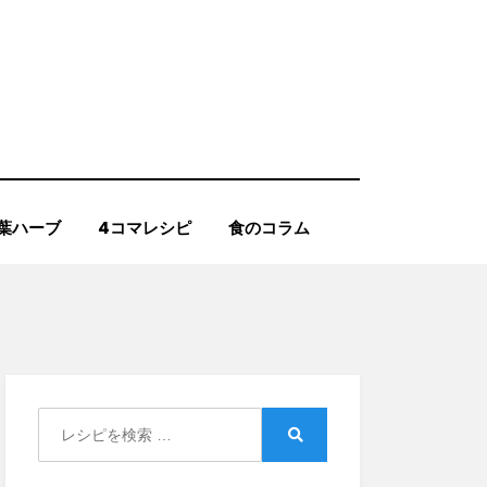
葉ハーブ
4コマレシピ
食のコラム
Search
for:
Search