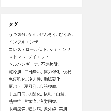
タグ
うつ気分
がん
ぜんそく
むくみ
インフルエンザ
コレステロール低下
シミ・シワ
ストレス
ダイエット
ヘルパンギーナ
不定愁訴
乾燥肌
二日酔い
体力強化
便秘
免疫強化
冷え性
動脈硬化
夏バテ
夏風邪
心筋梗塞
手足口病
抗酸化
抜毛・白髪
熱中症
片頭痛
疲労回復
眼精疲労
糖尿病
紫外線
美肌