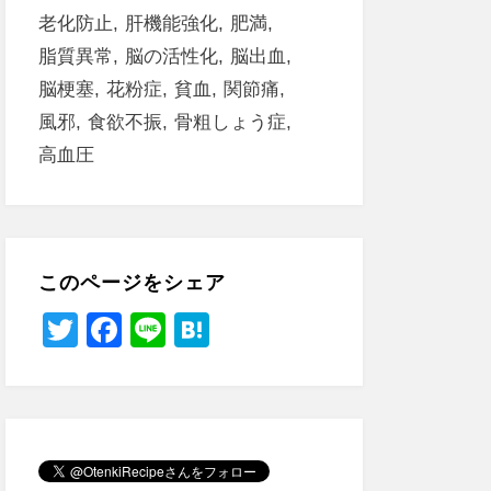
老化防止
肝機能強化
肥満
脂質異常
脳の活性化
脳出血
脳梗塞
花粉症
貧血
関節痛
風邪
食欲不振
骨粗しょう症
高血圧
このページをシェア
T
F
Li
H
wi
a
n
at
tt
c
e
e
er
e
n
b
a