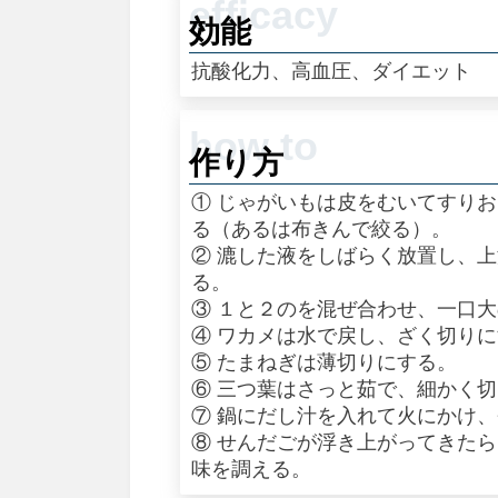
効能
抗酸化力、高血圧、ダイエット
作り方
① じゃがいもは皮をむいてすり
る（あるは布きんで絞る）。
② 漉した液をしばらく放置し、
る。
③ １と２のを混ぜ合わせ、一口
④ ワカメは水で戻し、ざく切り
⑤ たまねぎは薄切りにする。
⑥ 三つ葉はさっと茹で、細かく
⑦ 鍋にだし汁を入れて火にかけ
⑧ せんだごが浮き上がってきた
味を調える。