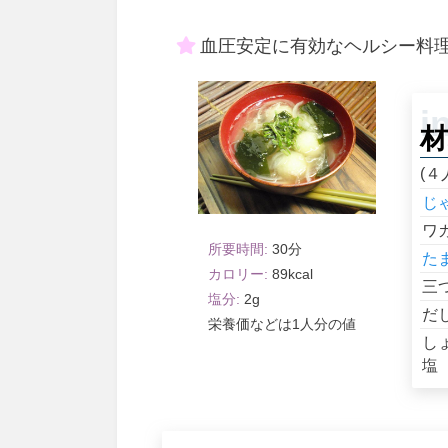
血圧安定に有効なヘルシー料
材
(４
じ
ワ
30
た
89
三
2
だ
1人分
し
塩