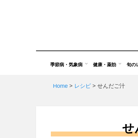
Skip
to
content
季節病・気象病
健康・薬効
旬の
Home
>
レシピ
>
せんだご汁
せ