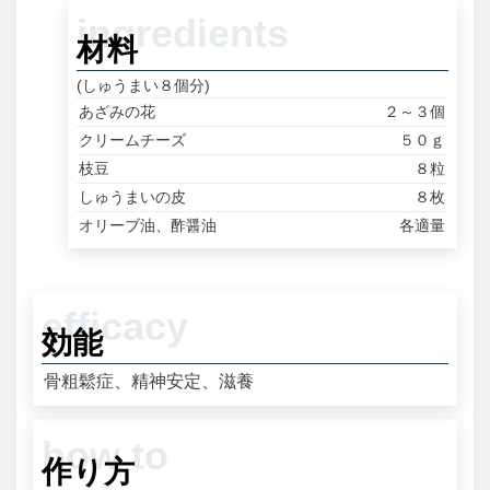
材料
(しゅうまい８個分)
あざみの花
２～３個
クリームチーズ
５０ｇ
枝豆
８粒
しゅうまいの皮
８枚
オリーブ油、酢醤油
各適量
効能
骨粗鬆症、精神安定、滋養
作り方