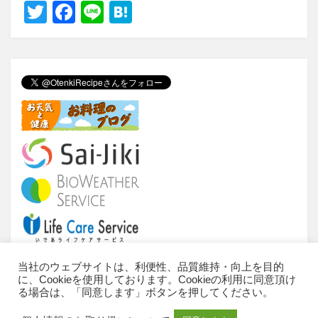
T
F
Li
H
wi
a
n
at
tt
c
e
e
er
e
n
b
a
o
o
k
当社のウェブサイトは、利便性、品質維持・向上を目的
に、Cookieを使用しております。Cookieの利用に同意頂け
当サイトについて
ご利用条件
推奨環境
る場合は、「同意します」ボタンを押してください。
個人情報のお取扱いについて
お問い合わせ