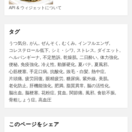
API & ウィジェットについて
タグ
うつ気分
がん
ぜんそく
むくみ
インフルエンザ
コレステロール低下
シミ・シワ
ストレス
ダイエット
ヘルパンギーナ
不定愁訴
乾燥肌
二日酔い
体力強化
便秘
免疫強化
冷え性
動脈硬化
夏バテ
夏風邪
心筋梗塞
手足口病
抗酸化
抜毛・白髪
熱中症
片頭痛
疲労回復
眼精疲労
糖尿病
紫外線
美肌
老化防止
肝機能強化
肥満
脂質異常
脳の活性化
脳出血
脳梗塞
花粉症
貧血
関節痛
風邪
食欲不振
骨粗しょう症
高血圧
このページをシェア