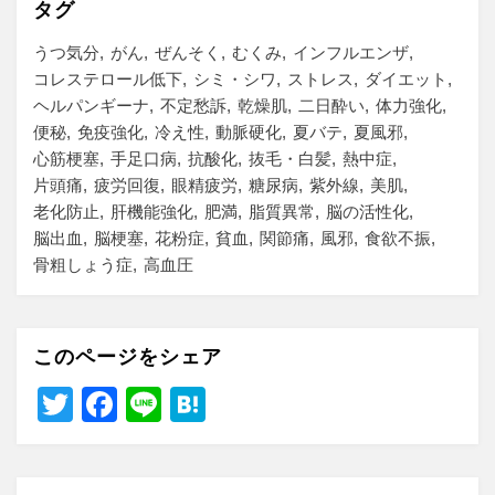
タグ
うつ気分
がん
ぜんそく
むくみ
インフルエンザ
コレステロール低下
シミ・シワ
ストレス
ダイエット
ヘルパンギーナ
不定愁訴
乾燥肌
二日酔い
体力強化
便秘
免疫強化
冷え性
動脈硬化
夏バテ
夏風邪
心筋梗塞
手足口病
抗酸化
抜毛・白髪
熱中症
片頭痛
疲労回復
眼精疲労
糖尿病
紫外線
美肌
老化防止
肝機能強化
肥満
脂質異常
脳の活性化
脳出血
脳梗塞
花粉症
貧血
関節痛
風邪
食欲不振
骨粗しょう症
高血圧
このページをシェア
T
F
Li
H
wi
a
n
at
tt
c
e
e