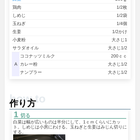
鶏肉
1/2枚
しめじ
1/2袋
玉ねぎ
1/4個
生姜
1/2かけ
小麦粉
大さじ1
サラダオイル
大さじ1/2
ココナッツミルク
200ｃｃ
A
カレー粉
大さじ1/2
ナンプラー
大さじ1/2
作り方
切る
白菜は幅が広いものは半分にして、1ｃｍくらいにカッ
ト。しめじは小房にわける。玉ねぎと生姜はみじん切りに
する。