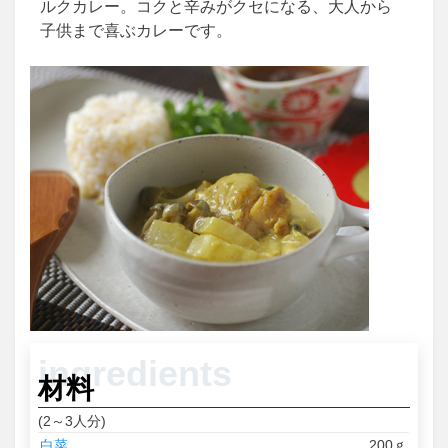
ルクカレー。コクと辛みがクセになる、大人から
子供まで喜ぶカレーです。
材料
(2～3人分)
白菜
200ｇ