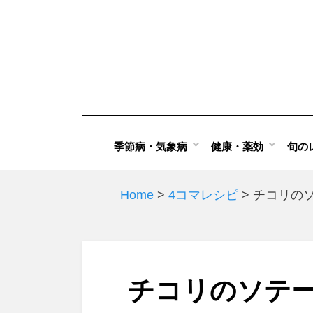
Skip
to
content
季節病・気象病
健康・薬効
旬の
Home
>
4コマレシピ
>
チコリの
チコリのソテ