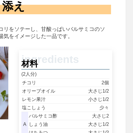
添え
コリをソテーし、甘酸っぱいバルサミコのソ
陽気をイメージした一品です。
材料
(2人分)
チコリ
2個
オリーブオイル
大さじ1/2
レモン果汁
小さじ1/2
塩こしょう
少々
バルサミコ酢
大さじ2
A
しょう油
大さじ1/2
はちみつ
大さじ1/2