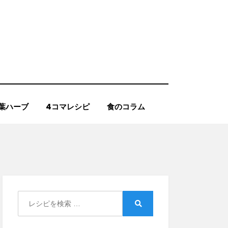
葉ハーブ
4コマレシピ
食のコラム
Search
for:
Search