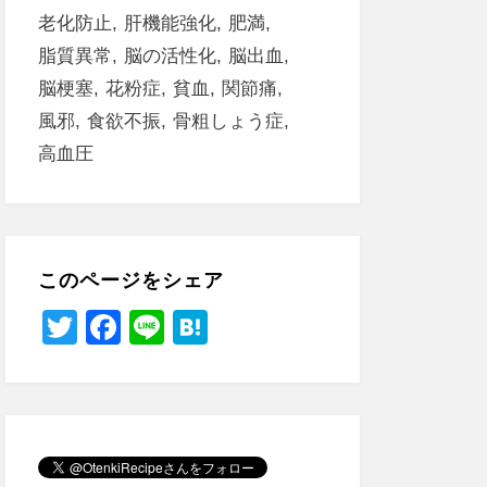
老化防止
肝機能強化
肥満
脂質異常
脳の活性化
脳出血
脳梗塞
花粉症
貧血
関節痛
風邪
食欲不振
骨粗しょう症
高血圧
このページをシェア
T
F
Li
H
wi
a
n
at
tt
c
e
e
er
e
n
b
a