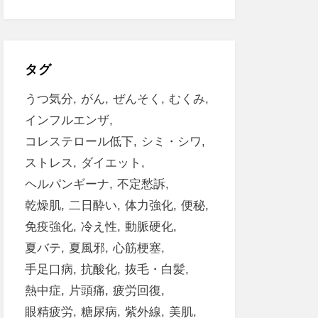
タグ
うつ気分
がん
ぜんそく
むくみ
インフルエンザ
コレステロール低下
シミ・シワ
ストレス
ダイエット
ヘルパンギーナ
不定愁訴
乾燥肌
二日酔い
体力強化
便秘
免疫強化
冷え性
動脈硬化
夏バテ
夏風邪
心筋梗塞
手足口病
抗酸化
抜毛・白髪
熱中症
片頭痛
疲労回復
眼精疲労
糖尿病
紫外線
美肌