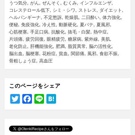
うつ気分
がん
ぜんそく
むくみ
インフルエンザ
コレステロール低下
シミ・シワ
ストレス
ダイエット
ヘルパンギーナ
不定愁訴
乾燥肌
二日酔い
体力強化
便秘
免疫強化
冷え性
動脈硬化
夏バテ
夏風邪
心筋梗塞
手足口病
抗酸化
抜毛・白髪
熱中症
片頭痛
疲労回復
眼精疲労
糖尿病
紫外線
美肌
老化防止
肝機能強化
肥満
脂質異常
脳の活性化
脳出血
脳梗塞
花粉症
貧血
関節痛
風邪
食欲不振
骨粗しょう症
高血圧
このページをシェア
T
F
Li
H
wi
a
n
at
tt
c
e
e
er
e
n