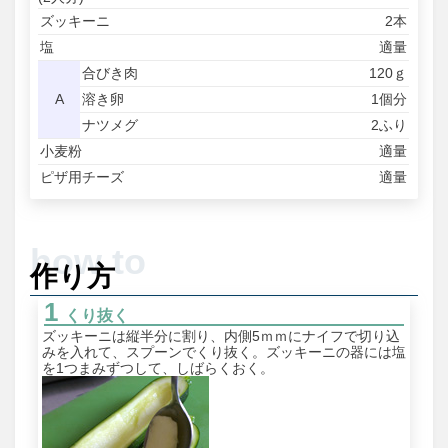
ズッキーニ
2本
塩
適量
合びき肉
120ｇ
A
溶き卵
1個分
ナツメグ
2ふり
小麦粉
適量
ピザ用チーズ
適量
作り方
くり抜く
ズッキーニは縦半分に割り、内側5ｍｍにナイフで切り込
みを入れて、スプーンでくり抜く。ズッキーニの器には塩
を1つまみずつして、しばらくおく。