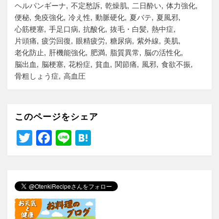
ヘルパンギーナ
不定愁訴
乾燥肌
二日酔い
体力強化
便秘
免疫強化
冷え性
動脈硬化
夏バテ
夏風邪
心筋梗塞
手足口病
抗酸化
抜毛・白髪
熱中症
片頭痛
疲労回復
眼精疲労
糖尿病
紫外線
美肌
老化防止
肝機能強化
肥満
脂質異常
脳の活性化
脳出血
脳梗塞
花粉症
貧血
関節痛
風邪
食欲不振
骨粗しょう症
高血圧
このページをシェア
T
F
Li
H
wi
a
n
at
tt
c
e
e
er
e
n
b
a
o