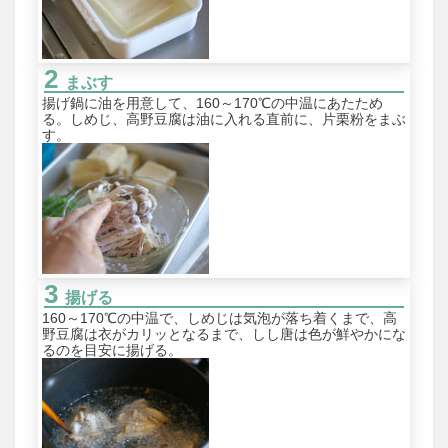
まぶす
揚げ鍋に油を用意して、160～170℃の中温にあたため
る。しめじ、高野豆腐は油に入れる直前に、片栗粉をまぶ
す。
揚げる
160～170℃の中温で、しめじは気泡が落ち着くまで、高
野豆腐は衣がカリッとなるまで、しし唐は色が鮮やかにな
るのを目安に揚げる。