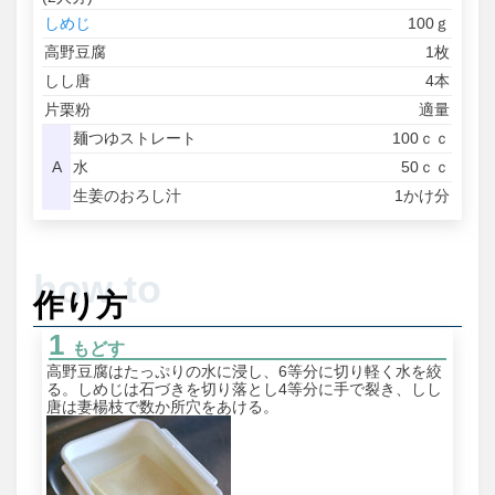
しめじ
100ｇ
高野豆腐
1枚
しし唐
4本
片栗粉
適量
麺つゆストレート
100ｃｃ
A
水
50ｃｃ
生姜のおろし汁
1かけ分
作り方
もどす
高野豆腐はたっぷりの水に浸し、6等分に切り軽く水を絞
る。しめじは石づきを切り落とし4等分に手で裂き、しし
唐は妻楊枝で数か所穴をあける。