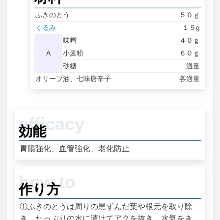
ふきのとう
５０ｇ
くるみ
１５g
味噌
４０ｇ
A
小麦粉
６０ｇ
砂糖
適量
オリーブ油、七味唐辛子
各適量
効能
胃腸強化、血管強化、老化防止
作り方
①ふきのとうは周りの黒ずんだ葉や根元を取り除
き、たっぷりの水に漬けてアクを抜き、水気をき