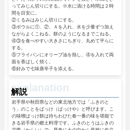
ってみじん切りにする。※水に漬ける時間は２時
間を目安に。
②くるみはみじん切りにする。
③ボウルに①、②、Ａを入れ、水を少量ずつ加え
ながらよくこねる。餅のようになるまでこねる。
④③を食べやすい大きさにちぎり、丸めて平らに
する。
⑤フライパンにオリーブ油を熱し、④を入れて両
面を香ばしく焼く。
⑥好みで七味唐辛子を添える。
解説
岩手県や秋田県などの東北地方では「ふきのと
う」のことをばっけ（ばっけや）と呼びます。こ
の味噌ばっけ餅は待ちわびた春一番の味を堪能で
きる岩手県の郷土料理です。ふきのとうはふきの
花蕾（からい）で、早春に土の中から葉柄に先立