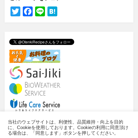
T
F
Li
H
wi
a
n
at
tt
c
e
e
er
e
n
b
a
o
o
k
当社のウェブサイトは、利便性、品質維持・向上を目的
に、Cookieを使用しております。Cookieの利用に同意頂け
当サイトについて
ご利用条件
推奨環境
る場合は、「同意します」ボタンを押してください。