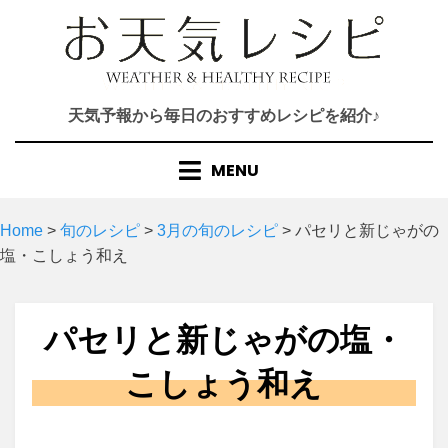
Skip
to
content
天気予報から毎日のおすすめレシピを紹介♪
MENU
Home
>
旬のレシピ
>
3月の旬のレシピ
>
パセリと新じゃがの
塩・こしょう和え
パセリと新じゃがの塩・
こしょう和え