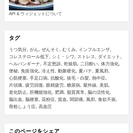
API & ウィジェットについて
タグ
うつ気分
がん
ぜんそく
むくみ
インフルエンザ
コレステロール低下
シミ・シワ
ストレス
ダイエット
ヘルパンギーナ
不定愁訴
乾燥肌
二日酔い
体力強化
便秘
免疫強化
冷え性
動脈硬化
夏バテ
夏風邪
心筋梗塞
手足口病
抗酸化
抜毛・白髪
熱中症
片頭痛
疲労回復
眼精疲労
糖尿病
紫外線
美肌
老化防止
肝機能強化
肥満
脂質異常
脳の活性化
脳出血
脳梗塞
花粉症
貧血
関節痛
風邪
食欲不振
骨粗しょう症
高血圧
このページをシェア