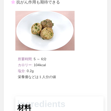
抗がん作用も期待できる
5 ～ 6
104
0.2
１人分
材料